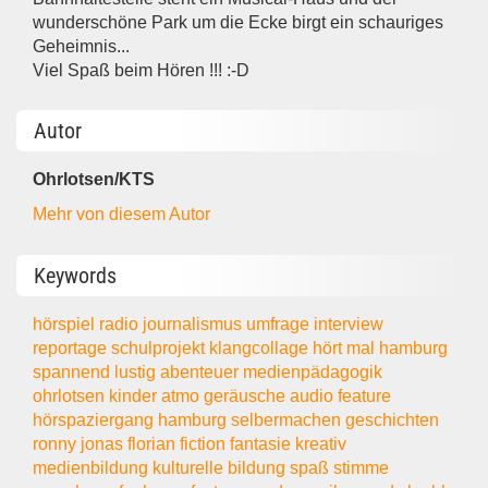
wunderschöne Park um die Ecke birgt ein schauriges
Geheimnis...
Viel Spaß beim Hören !!! :-D
Autor
Ohrlotsen/KTS
Mehr von diesem Autor
Keywords
hörspiel
radio
journalismus
umfrage
interview
reportage
schulprojekt
klangcollage
hört mal hamburg
spannend
lustig
abenteuer
medienpädagogik
ohrlotsen
kinder
atmo
geräusche
audio
feature
hörspaziergang
hamburg
selbermachen
geschichten
ronny
jonas
florian
fiction
fantasie
kreativ
medienbildung
kulturelle bildung
spaß
stimme