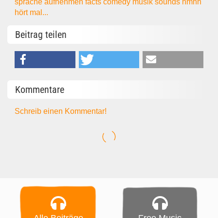
sprache
aufnehmen
facts
comedy
musik
sounds
hmhh
hört mal...
Beitrag teilen
Kommentare
Schreib einen Kommentar!
Alle Beiträge
Free Music