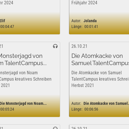
hr 2024
Frühjahr 2024
Elif
Autor:
Jolanda
00:04:47
Länge:
00:01:41
21
26.10.21
Monsterjagd von
Die Atomkacke von
 TalentCampus...
Samuel TalentCampus.
nsterjagd von Noam
Die Atomkacke von Samuel
Campus kreatives Schreiben
TalentCampus kreatives Schre
 2021
Herbst 2021
Die Monsterjagd von Noam...
Autor:
Die Atomkacke von Samuel.
00:05:24
Länge:
00:06:56
21
26.10.21