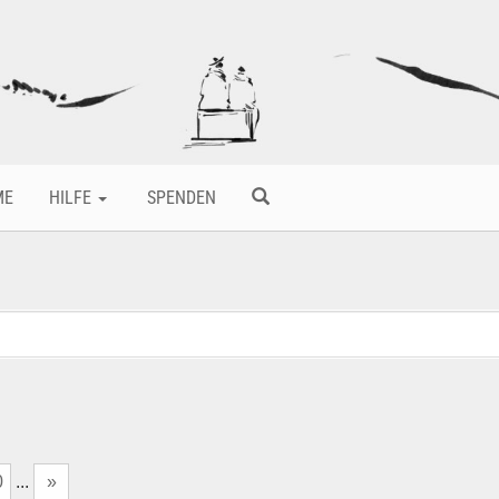
ME
HILFE
SPENDEN
0
...
»