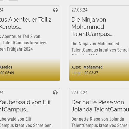
24
27.03.24
us Abenteuer Teil 2
Die Ninja von
erolos...
Mohammed
TalentCampus...
 Abenteuer Teil 2 von
s TalentCampus kreatives
Die Ninja von Mohammed
ben Frühjahr 2024
TalentCampus kreatives Schre
Frühjahr 2024
Kerolos
Autor:
Mohammed
00:05:09
Länge:
00:03:37
24
27.03.24
Zauberwald von Elif
Der nette Riese von
ntCampus...
Jolanda TalentCampus
uberwald von Elif
Der nette Riese von Jolanda
Campus kreatives Schreiben
TalentCampus kreatives Schre