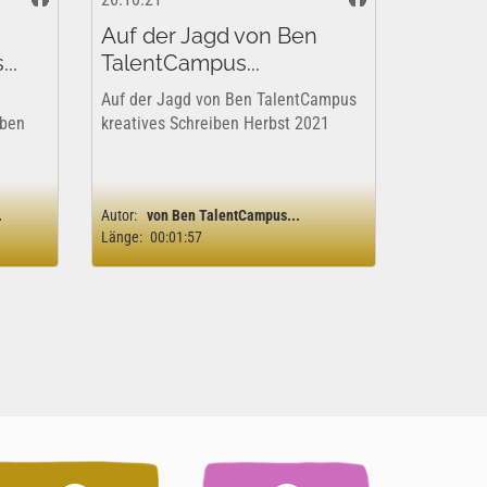
Auf der Jagd von Ben
..
TalentCampus...
Auf der Jagd von Ben TalentCampus
iben
kreatives Schreiben Herbst 2021
.
Autor:
von Ben TalentCampus...
Länge:
00:01:57