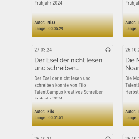
Frühjahr 2024
Frühja
Autor:
Nisa
Autor:
Länge:
00:05:29
Länge:
27.03.24
26.10.
Der Esel der nicht lesen
Die 
und schreiben...
Noam
Der Esel der nicht lesen und
Die Mo
schreiben konnte von Filo
Talent
TalentCampus kreatives Schreiben
Herbst
Frühjahr 2024
Autor:
Filo
Autor:
Länge:
00:01:51
Länge:
26.10.21
26.10.