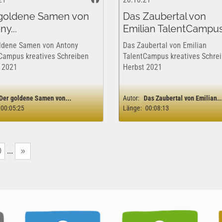
goldene Samen von
Das Zaubertal von
y...
Emilian TalentCampus.
ldene Samen von Antony
Das Zaubertal von Emilian
Campus kreatives Schreiben
TalentCampus kreatives Schre
 2021
Herbst 2021
Der goldene Samen von...
Autor:
Das Zaubertal von Emilian..
00:05:25
Länge:
00:08:13
0
...
»