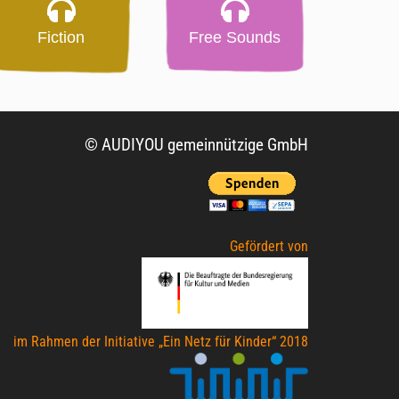
Fiction
Free Sounds
© AUDIYOU gemeinnützige GmbH
Gefördert von
im Rahmen der Initiative „Ein Netz für Kinder“ 2018