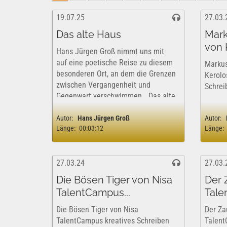
19.07.25
27.03.
Das alte Haus
Mark
von K
Hans Jürgen Groß nimmt uns mit
auf eine poetische Reise zu diesem
Markus
besonderen Ort, an dem die Grenzen
Kerolo
zwischen Vergangenheit und
Schrei
Gegenwart verschwimmen. „Das alte
Haus“ ist ein zärtlicher Dialog
zwischen Mensch und Bauwerk, ein
Autor:
Hans Jürgen Groß
Autor:
Länge:
00:03:12
Länge:
Monolog über Heimat,...
27.03.24
27.03.
Die Bösen Tiger von Nisa
Der 
TalentCampus...
Tale
Die Bösen Tiger von Nisa
Der Za
TalentCampus kreatives Schreiben
Talent