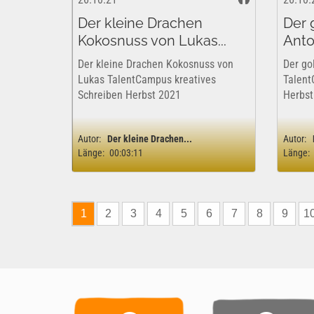
Der kleine Drachen
Der 
Kokosnuss von Lukas...
Anton
Der kleine Drachen Kokosnuss von
Der go
Lukas TalentCampus kreatives
Talent
Schreiben Herbst 2021
Herbst
Autor:
Der kleine Drachen...
Autor:
Länge:
00:03:11
Länge:
1
2
3
4
5
6
7
8
9
1