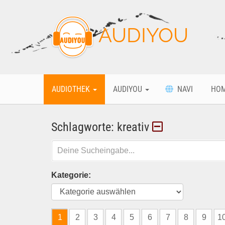
AUDIYOU
AUDIOTHEK
AUDIYOU
NAVI
HO
Schlagworte: kreativ
Kategorie:
1
2
3
4
5
6
7
8
9
1