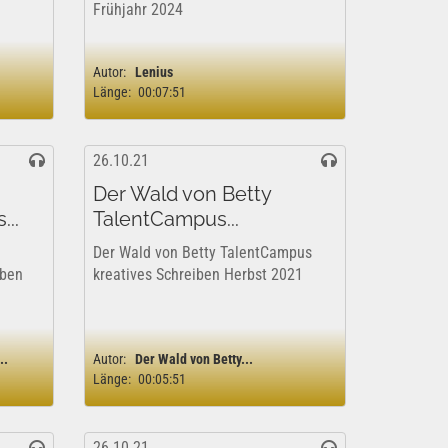
Frühjahr 2024
Autor:
Lenius
Länge:
00:07:51
26.10.21
Der Wald von Betty
..
TalentCampus...
Der Wald von Betty TalentCampus
iben
kreatives Schreiben Herbst 2021
..
Autor:
Der Wald von Betty...
Länge:
00:05:51
26.10.21