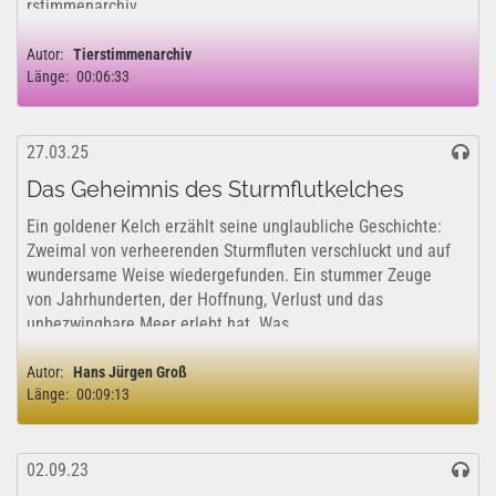
rstimmenarchiv
Autor:
Tierstimmenarchiv
Länge:
00:06:33
27.03.25
Das Geheimnis des Sturmflutkelches
Ein goldener Kelch erzählt seine unglaubliche Geschichte:
Zweimal von verheerenden Sturmfluten verschluckt und auf
wundersame Weise wiedergefunden. Ein stummer Zeuge
von Jahrhunderten, der Hoffnung, Verlust und das
unbezwingbare Meer erlebt hat. Was...
Autor:
Hans Jürgen Groß
Länge:
00:09:13
02.09.23