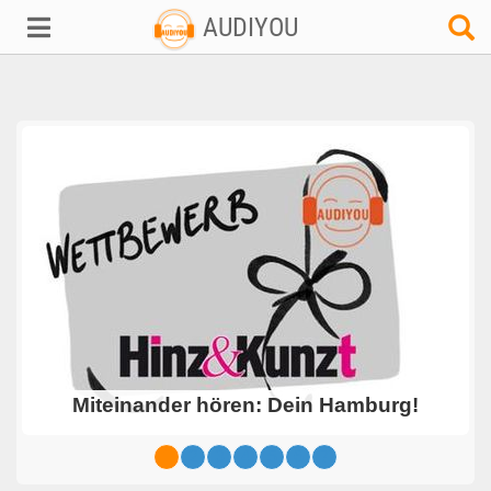
AUDIYOU
Miteinander hören: Dein Hamburg!
1
2
3
4
5
6
7