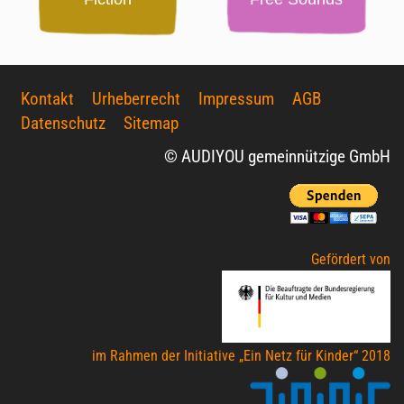
Kontakt
Urheberrecht
Impressum
AGB
Datenschutz
Sitemap
© AUDIYOU gemeinnützige GmbH
Gefördert von
im Rahmen der Initiative „Ein Netz für Kinder“ 2018