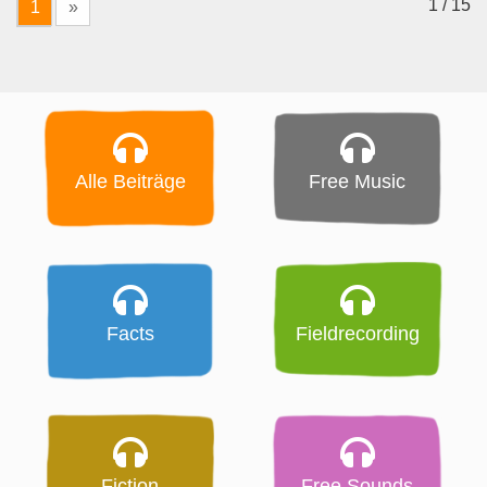
1 / 15
1
»
Alle Beiträge
Free Music
Facts
Fieldrecording
Fiction
Free Sounds