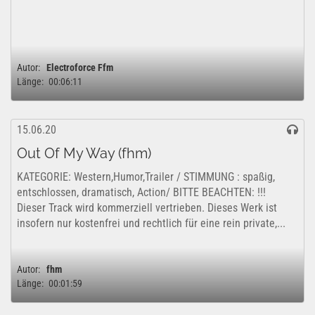
Autor:
Electroforce Ffm
Länge:
00:06:11
15.06.20
Out Of My Way (fhm)
KATEGORIE: Western,Humor,Trailer / STIMMUNG : spaßig,
entschlossen, dramatisch, Action/ BITTE BEACHTEN: !!!
Dieser Track wird kommerziell vertrieben. Dieses Werk ist
insofern nur kostenfrei und rechtlich für eine rein private,...
Autor:
fhm
Länge:
00:01:59