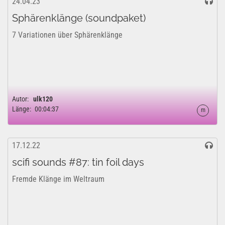
24.04.23
Sphärenklänge (soundpaket)
7 Variationen über Sphärenklänge
Autor:
ulk120
Länge:
00:04:37
m
17.12.22
scifi sounds #87: tin foil days
Fremde Klänge im Weltraum