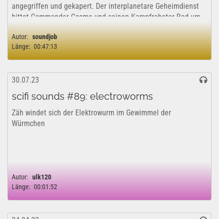
angegriffen und gekapert. Der interplanetare Geheimdienst
bittet Commander Cosmo und seinen Kampfroboter Red um
Hilfe, die Angriffe zu...
Autor:
soundjob
Länge:
00:47:13
30.07.23
scifi sounds #89: electroworms
Zäh windet sich der Elektrowurm im Gewimmel der
Würmchen
Autor:
ulk120
Länge:
00:01:52