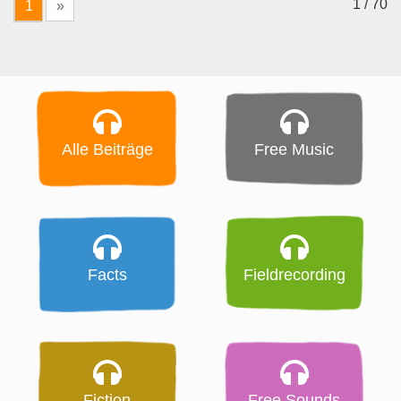
1 / 70
1
»
Alle Beiträge
Free Music
Facts
Fieldrecording
Fiction
Free Sounds