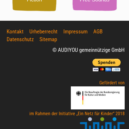
Kontakt
Urheberrecht
Impressum
AGB
Datenschutz
Sitemap
© AUDIYOU gemeinnützige GmbH
Gefördert von
im Rahmen der Initiative „Ein Netz für Kinder“ 2018