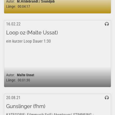
Autor:
M.Hildebrandt / Soundjob
Länge:
00:04:17
16.02.22
Loop 02 (Malte Ussat)
ein kurzer Loop Dauer 1:30
Autor:
Malte Ussat
Länge:
00:01:30
20.08.21
Gunslinger (fhm)
KATEGORIE: Filmmusik,SciFi,Abenteuer/ STIMMUNG :