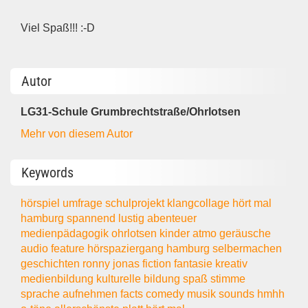
Viel Spaß!!! :-D
Autor
LG31-Schule Grumbrechtstraße/Ohrlotsen
Mehr von diesem Autor
Keywords
hörspiel
umfrage
schulprojekt
klangcollage
hört mal
hamburg spannend
lustig
abenteuer
medienpädagogik
ohrlotsen
kinder
atmo
geräusche
audio
feature
hörspaziergang
hamburg
selbermachen
geschichten
ronny
jonas
fiction
fantasie
kreativ
medienbildung
kulturelle bildung
spaß
stimme
sprache
aufnehmen
facts
comedy
musik
sounds
hmhh