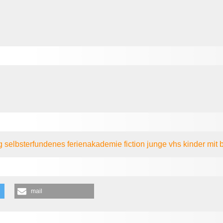
g
selbsterfundenes
ferienakademie
fiction
junge vhs
kinder mit
mail