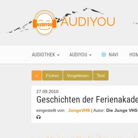
AUDIYOU
AUDIOTHEK
AUDIYOU
NAVI
HO
«
Fiction
Vorgelesen
Text
27.09.2010
Geschichten der Ferienakade
eingestellt von:
JungeVHS
| Autor:
Die Junge VH