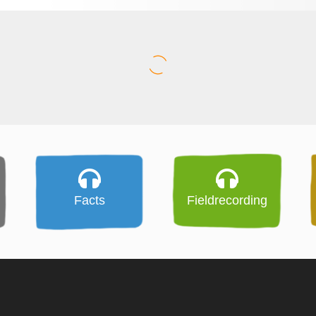
Facts
Fieldrecording