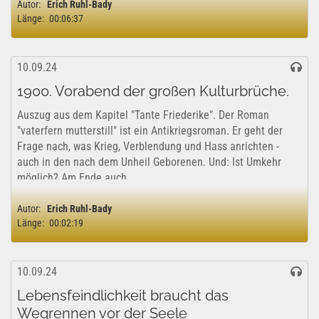
Autor:
Erich Ruhl-Bady
Länge:
00:06:37
10.09.24
1900. Vorabend der großen Kulturbrüche.
Auszug aus dem Kapitel "Tante Friederike". Der Roman
"vaterfern mutterstill" ist ein Antikriegsroman. Er geht der
Frage nach, was Krieg, Verblendung und Hass anrichten -
auch in den nach dem Unheil Geborenen. Und: Ist Umkehr
möglich? Am Ende auch...
Autor:
Erich Ruhl-Bady
Länge:
00:02:19
10.09.24
Lebensfeindlichkeit braucht das
Wegrennen vor der Seele