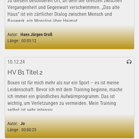
zu diesem besonderen Ort, an dem die Grenzen zwischen
Vergangenheit und Gegenwart verschwimmen. „Das alte
Haus“ ist ein zärtlicher Dialog zwischen Mensch und
Bauwerk, ein Monolog über Heimat,...
Autor:
Hans Jürgen Groß
Länge:
00:03:12
10.12.24
HV B1 Titel 2
Boxen ist für mich mehr als nur ein Sport – es ist meine
Leidenschaft. Bevor ich mit dem Training beginne, mache
ich immer ein gründliches Aufwärmprogramm. Das ist
wichtig, um Verletzungen zu vermeiden. Mein Training
selbst ist sehr intensiv....
Autor:
Jo
Länge:
00:00:25