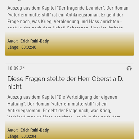
Auszug aus dem Kapitel "Der fragende Leander". Der Roman
"vaterfern mutterstill" ist ein Antikriegsroman. Er geht der
Frage nach, was Krieg, Verblendung und Hass anrichten -
auch in den nach dem Unheil Geborenen. Und: Ist Umkehr
möglich? Am Ende auch...
Autor:
Erich Ruhl-Bady
Länge:
00:02:40
10.09.24
Diese Fragen stellte der Herr Oberst a.D.
nicht
Auszug aus dem Kapitel "Die Verteidigung der eigenen
Haltung". Der Roman "vaterfern mutterstill" ist ein
Antikriegsroman. Er geht der Frage nach, was Krieg,
Verblendung und Hass anrichten - auch in den nach dem
Unheil Geborenen. Und: Ist Umkehr möglich?...
Autor:
Erich Ruhl-Bady
Länge:
00:02:04