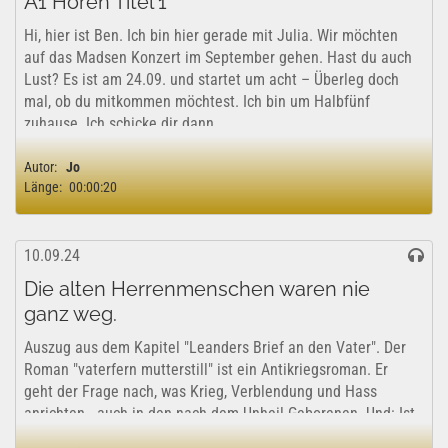
A1 Hören Titel 1
Hi, hier ist Ben. Ich bin hier gerade mit Julia. Wir möchten
auf das Madsen Konzert im September gehen. Hast du auch
Lust? Es ist am 24.09. und startet um acht – Überleg doch
mal, ob du mitkommen möchtest. Ich bin um Halbfünf
zuhause. Ich schicke dir dann...
Autor:
Jo
Länge:
00:00:20
10.09.24
Die alten Herrenmenschen waren nie
ganz weg.
Auszug aus dem Kapitel "Leanders Brief an den Vater". Der
Roman "vaterfern mutterstill" ist ein Antikriegsroman. Er
geht der Frage nach, was Krieg, Verblendung und Hass
anrichten - auch in den nach dem Unheil Geborenen. Und: Ist
Umkehr möglich? Am Ende...