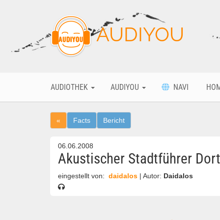
AUDIYOU
AUDIOTHEK
AUDIYOU
NAVI
HO
«
Facts
Bericht
06.06.2008
Akustischer Stadtführer Do
eingestellt von:
daidalos
| Autor:
Daidalos