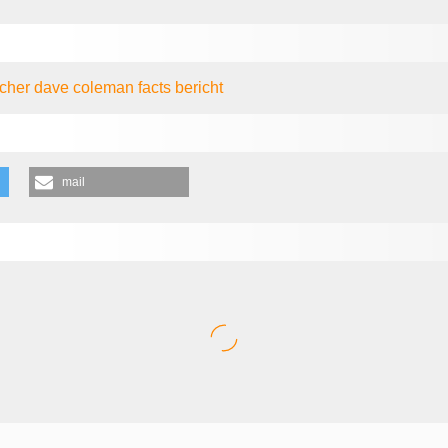
echer dave coleman
facts
bericht
mail