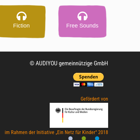
Fiction
Free Sounds
© AUDIYOU gemeinnützige GmbH
Gefördert von
im Rahmen der Initiative „Ein Netz für Kinder“ 2018