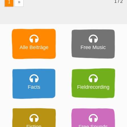
1 / 2
1
»
Alle Beiträge
Free Music
Facts
Fieldrecording
Fiction
Free Sounds