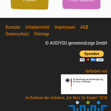
Kontakt
Urheberrecht
Impressum
AGB
Datenschutz
Sitemap
© AUDIYOU gemeinnützige GmbH
Gefördert von
im Rahmen der Initiative „Ein Netz für Kinder“ 2018