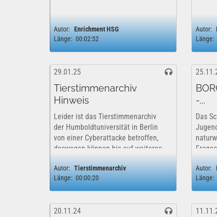
Autor:
Enrichment HSG
Autor:
Länge:
00:02:52
Länge:
29.01.25
25.11.
Tierstimmenarchiv
BORG
Hinweis
-...
Leider ist das Tierstimmenarchiv
Das Sc
der Humboldtuniversität in Berlin
Jugend
von einer Cyberattacke betroffen,
naturw
deswegen können bis auf weiteres
Frages
keine neuen Aufnahmen zur
über e
Autor:
Tierstimmenarchiv
Autor:
Verfügung gestellt werden. Der bei
Beobac
Länge:
00:00:20
Länge:
den auf AUDIYOU hochgeladenen
Spaß; 
Audiofiles angegebene Link...
Lösung
hier: ..
20.11.24
11.11.