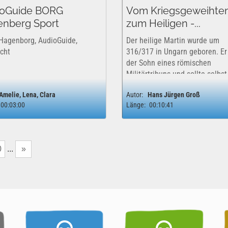
ioGuide BORG
Vom Kriegsgeweihte
nberg Sport
zum Heiligen -...
 Hagenborg, AudioGuide,
Der heilige Martin wurde um
icht
316/317 in Ungarn geboren. Er
der Sohn eines römischen
Militärtribuns und sollte selbst
Soldat werden. Im Alter von et
Amelie, Lena, Clara
Autor:
Hans Jürgen Groß
Jahren kam er in Italien erstm
00:03:00
Länge:
00:10:41
mit dem Christentum in Kontak
ließ sich später taufen....
0
...
»