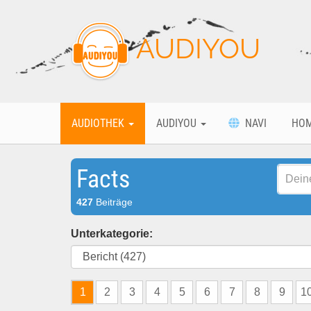
AUDIYOU
AUDIOTHEK
AUDIYOU
NAVI
HO
Facts
427
Beiträge
Unterkategorie:
1
2
3
4
5
6
7
8
9
1