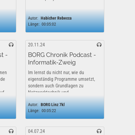
Autor:
Habicher Rebecca
Länge:
00:05:02
20.11.24
t -
BORG Chronik Podcast -
Informatik-Zweig
nnen
Im lernst du nicht nur, wie du
nde
eigenständig Programme umsetzt,
sondern auch Grundlagen zu
auf
Netzwerktechnik und
Betriebssystemen, der Arbeit mit
Autor:
BORG Linz 7kl
 Mehr
Datenbanken und wichtige Aspekte
Länge:
00:05:22
zum Thema Datenschutz. Mehr dazu
hier: ...
04.07.24