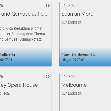
25
04.07.25
 und Gemüse auf die
Sean an More
Auf Englisch.
dio KiRa Redaktion widmet
n dieser Sendung dem Thema
nd Gemüse. Schmackofatz!
Radio KiRa
Autor:
Enrichment HSG
00:07:23
Länge:
00:02:02
25
04.07.25
ey Opera House
Melbourne
glisch.
Auf Englisch.