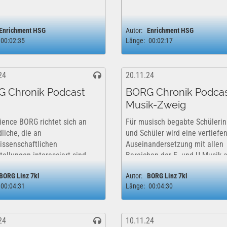
Enrichment HSG
Autor:
Enrichment HSG
00:02:35
Länge:
00:02:17
24
20.11.24
 Chronik Podcast
BORG Chronik Podcas
Musik-Zweig
ience BORG richtet sich an
Für musisch begabte Schüleri
liche, die an
und Schüler wird eine vertiefe
issenschaftlichen
Auseinandersetzung mit allen
tellungen interessiert sind,
Bereichen der E- und U-Musik 
ine genaue
auditiver, analytischer und
BORG Linz 7kl
Autor:
BORG Linz 7kl
htungsgabe verfügen und
praktischer Ebene ermöglicht.
00:04:31
Länge:
00:04:30
haben selbständig kreative
dazu hier: ...
en zu erarbeiten. Mehr dazu
.
24
10.11.24