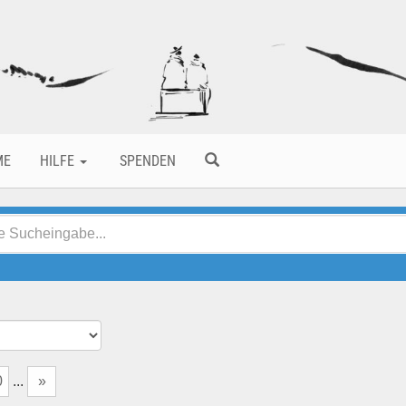
ME
HILFE
SPENDEN
0
...
»