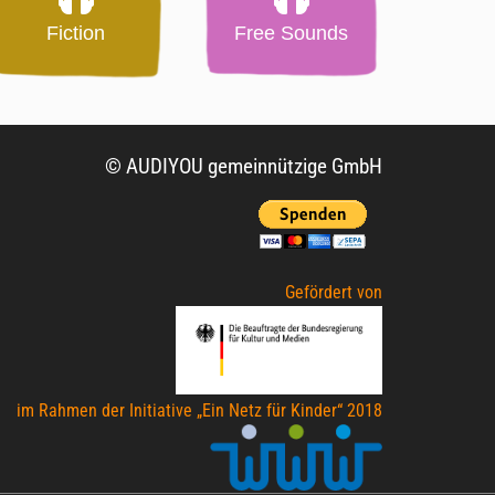
Fiction
Free Sounds
© AUDIYOU gemeinnützige GmbH
Gefördert von
im Rahmen der Initiative „Ein Netz für Kinder“ 2018