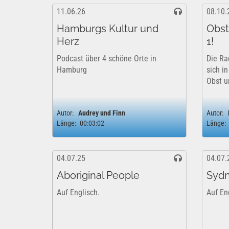
11.06.26
08.10.
Hamburgs Kultur und
Obst
Herz
1!
Podcast über 4 schöne Orte in
Die Ra
Hamburg
sich i
Obst u
Autor:
Audrey und Finn
Autor:
Länge:
00:03:02
Länge:
04.07.25
04.07.
Aboriginal People
Sydn
Auf Englisch.
Auf En