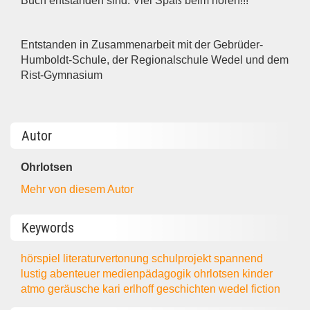
Buch entstanden sind. Viel Spaß beim hören!!!
Entstanden in Zusammenarbeit mit der Gebrüder-
Humboldt-Schule, der Regionalschule Wedel und dem
Rist-Gymnasium
Autor
Ohrlotsen
Mehr von diesem Autor
Keywords
hörspiel
literaturvertonung
schulprojekt
spannend
lustig
abenteuer
medienpädagogik
ohrlotsen
kinder
atmo
geräusche
kari erlhoff
geschichten
wedel
fiction