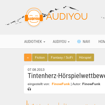
AUDIYOU
AUDIOTHEK
AUDIYOU
NAVI
HO
«
Fiction
Fantasy / SciFi
Hörspiel
07.08.2013
Tintenherz-Hörspielwettbew
eingestellt von:
FinowFunk
| Autor:
FinowFunk