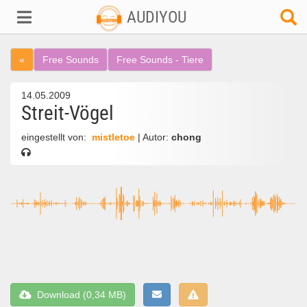
AUDIYOU
«
Free Sounds
Free Sounds - Tiere
14.05.2009
Streit-Vögel
eingestellt von:
mistletoe
| Autor:
chong
Download (0,34 MB)