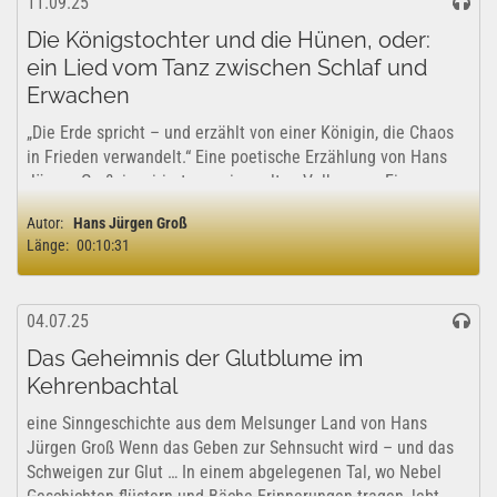
11.09.25
Die Königstochter und die Hünen, oder:
ein Lied vom Tanz zwischen Schlaf und
Erwachen
„Die Erde spricht – und erzählt von einer Königin, die Chaos
in Frieden verwandelt.“ Eine poetische Erzählung von Hans
Jürgen Groß, inspiriert von einer alten Volkssage. Ein
Menschenkind, ein Traum, drei Gaben – und der Tanz
Autor:
Hans Jürgen Groß
zwischen Schlaf und Erwachen...
Länge:
00:10:31
04.07.25
Das Geheimnis der Glutblume im
Kehrenbachtal
eine Sinngeschichte aus dem Melsunger Land von Hans
Jürgen Groß Wenn das Geben zur Sehnsucht wird – und das
Schweigen zur Glut … In einem abgelegenen Tal, wo Nebel
Geschichten flüstern und Bäche Erinnerungen tragen, lebt