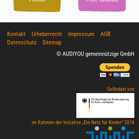
Kontakt
Urheberrecht
Impressum
AGB
Datenschutz
Sitemap
© AUDIYOU gemeinnützige GmbH
Gefördert von
im Rahmen der Initiative „Ein Netz für Kinder“ 2018