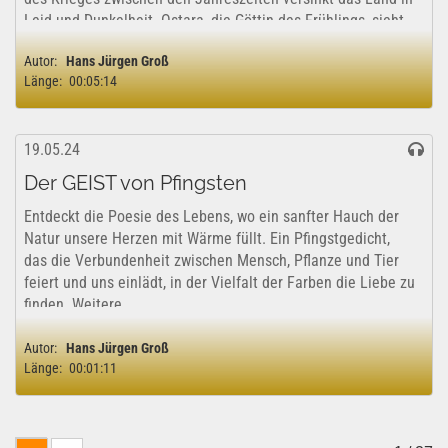
Leid und Dunkelheit. Ostara, die Göttin des Frühlings, sieht
die Not der Menschen...
Autor:
Hans Jürgen Groß
Länge:
00:05:14
19.05.24
Der GEIST von Pfingsten
Entdeckt die Poesie des Lebens, wo ein sanfter Hauch der
Natur unsere Herzen mit Wärme füllt. Ein Pfingstgedicht,
das die Verbundenheit zwischen Mensch, Pflanze und Tier
feiert und uns einlädt, in der Vielfalt der Farben die Liebe zu
finden. Weitere...
Autor:
Hans Jürgen Groß
Länge:
00:01:11