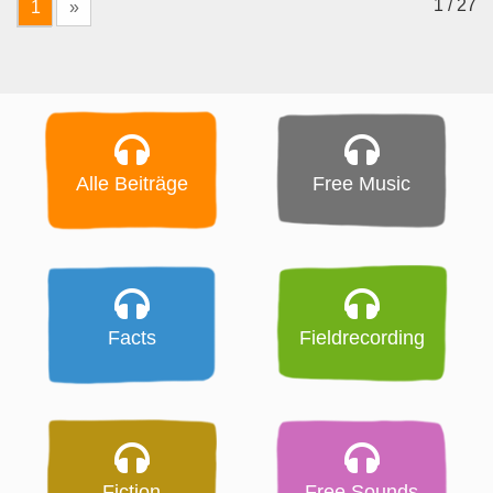
1 / 27
1
»
Alle Beiträge
Free Music
Facts
Fieldrecording
Fiction
Free Sounds