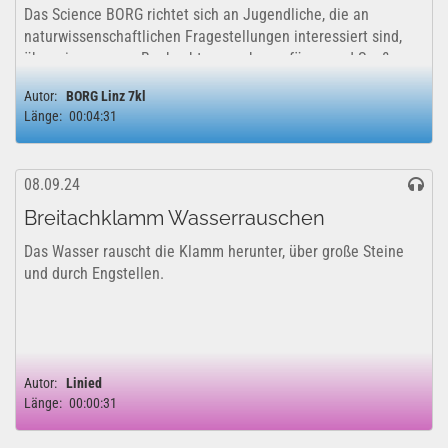
Das Science BORG richtet sich an Jugendliche, die an
naturwissenschaftlichen Fragestellungen interessiert sind,
über eine genaue Beobachtungsgabe verfügen und Spaß;
haben selbständig kreative Lösungen zu erarbeiten. Mehr
Autor:
BORG Linz 7kl
dazu hier: ...
Länge:
00:04:31
08.09.24
Breitachklamm Wasserrauschen
Das Wasser rauscht die Klamm herunter, über große Steine
und durch Engstellen.
Autor:
Linied
Länge:
00:00:31