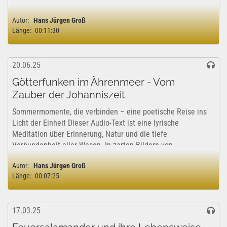
ein altes Paar im...
Autor:
Hans Jürgen Groß
Länge:
00:11:30
20.06.25
Götterfunken im Ährenmeer - Vom
Zauber der Johanniszeit
Sommermomente, die verbinden – eine poetische Reise ins
Licht der Einheit Dieser Audio-Text ist eine lyrische
Meditation über Erinnerung, Natur und die tiefe
Verbundenheit aller Wesen. In zarten Bildern von
Mohnfeldern, Lagerfeuern, Großmutters Hand...
Autor:
Hans Jürgen Groß
Länge:
00:07:25
17.03.25