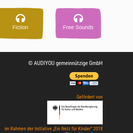
Fiction
Free Sounds
© AUDIYOU gemeinnützige GmbH
Gefördert von
im Rahmen der Initiative „Ein Netz für Kinder“ 2018