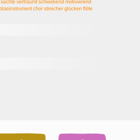
t
sachte
verträumt
schwebend
motivierend
blasinstrument
chor
streicher
glocken
flöte