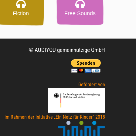
Fiction
Free Sounds
© AUDIYOU gemeinnützige GmbH
Gefördert von
im Rahmen der Initiative „Ein Netz für Kinder“ 2018