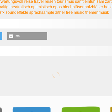
rwartungsvoll
reise
travel
reisen
tourismus
sanft
einfühlsam
zar
altig
theatralisch
optimistisch
epos blechbläser
holzbläser
holz
sfx
soundeffekte
sprachsample
zither
free music
themenmusik
mail