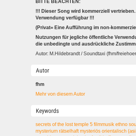
BITTE BEACHTEN:
!!! Dieser Song wird kommerziell vertrieben.
Verwendung verfügbar !!!
(Privat= Eine Aufführung im non-kommerziel
Nutzungen für jegliche öffentliche Verwend
die unbedingte und ausdrückliche Zustimmu
Autor: M.Hildebrandt / Soundtaxi (fhm/freiehoe
Autor
fhm
Mehr von diesem Autor
Keywords
secrets of the lost temple 5
filmmusik
ethno
so
mysterium
rätselhaft
mysteriös
orientalisch (as