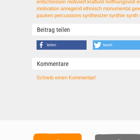
entschlossen
motiviert
kraftvoll
hoffnungsvoll
e
motivation
anregend
ethnisch
monumental
gew
pauken
percussions
synthesizer
synthie
synth
Beitrag teilen
teilen
tweet
Kommentare
Schreib einen Kommentar!