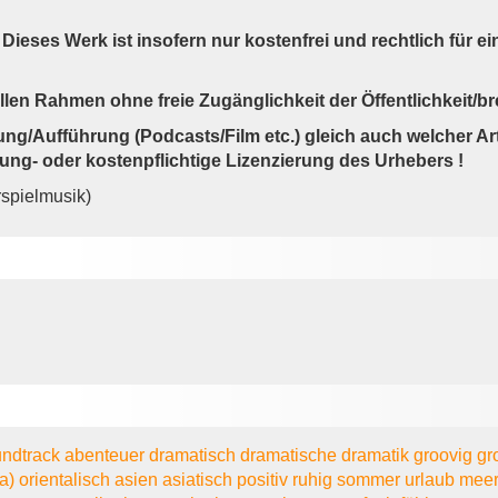
 Dieses Werk ist insofern nur kostenfrei und rechtlich für e
len Rahmen ohne freie Zugänglichkeit der Öffentlichkeit/br
ung/Aufführung (Podcasts/Film etc.) gleich auch welcher Ar
ng- oder kostenpflichtige Lizenzierung des Urhebers !
rspielmusik)
undtrack
abenteuer
dramatisch
dramatische
dramatik
groovig
gr
ia)
orientalisch
asien
asiatisch
positiv
ruhig
sommer
urlaub
mee