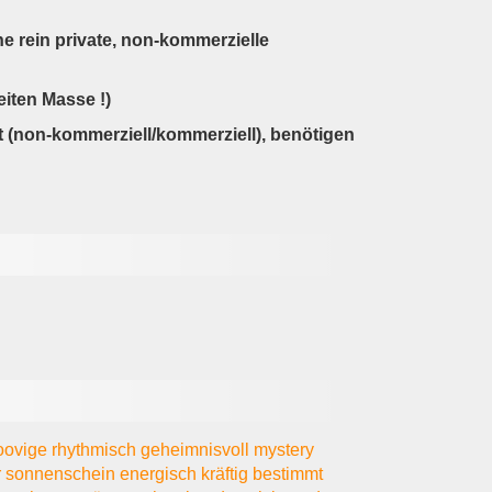
ine rein private, non-kommerzielle
eiten Masse !)
t (non-kommerziell/kommerziell), benötigen
oovige
rhythmisch
geheimnisvoll
mystery
r
sonnenschein
energisch
kräftig
bestimmt