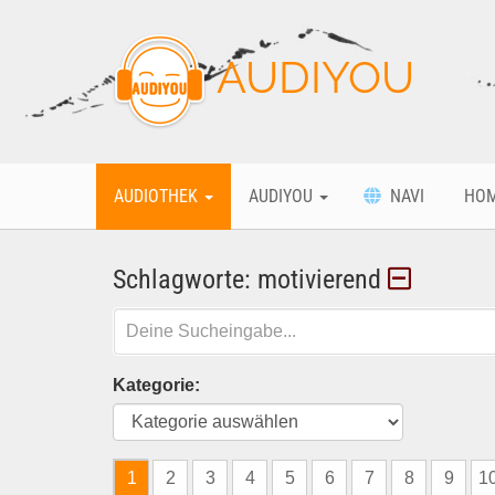
AUDIYOU
AUDIOTHEK
AUDIYOU
NAVI
HO
Schlagworte: motivierend
Kategorie:
1
2
3
4
5
6
7
8
9
1