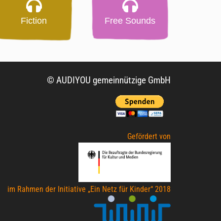
Fiction
Free Sounds
© AUDIYOU gemeinnützige GmbH
Gefördert von
im Rahmen der Initiative „Ein Netz für Kinder“ 2018