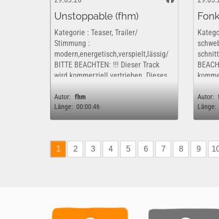
Unstoppable (fhm)
Fonk
Kategorie : Teaser, Trailer/
Katego
Stimmung :
schweb
modern,energetisch,verspielt,lässig/
schnit
BITTE BEACHTEN: !!! Dieser Track
BEACHT
wird kommerziell vertrieben. Dieses
kommer
Werk ist insofern nur kostenfrei und
ist ins
rechtlich für eine rein private,...
rechtli
Autor:
fhm
Autor:
Länge:
00:00:46
Länge:
1
2
3
4
5
6
7
8
9
1