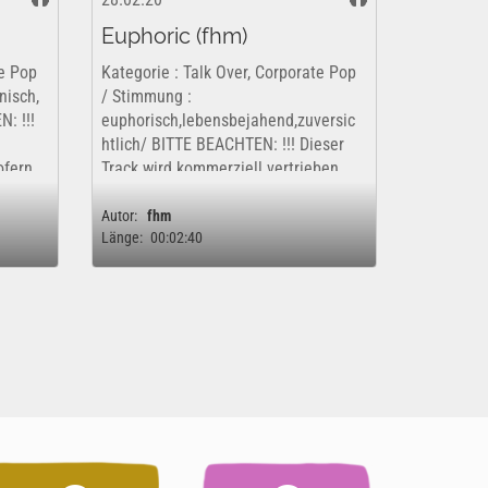
Euphoric (fhm)
te Pop
Kategorie : Talk Over, Corporate Pop
nisch,
/ Stimmung :
: !!!
euphorisch,lebensbejahend,zuversic
htlich/ BITTE BEACHTEN: !!! Dieser
ofern
Track wird kommerziell vertrieben.
r eine
Dieses Werk ist insofern nur
kostenfrei und rechtlich für eine rein
Autor:
fhm
Länge:
00:02:40
private,...