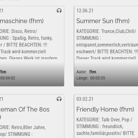
21
12.06.21
maschine (fhm)
Summer Sun (fhm)
RIE: Disco, Retro/
KATEGORIE: Trance,Club,Chill/
NG : Spaßig, Retro, funky,
STIMMUNG :
r / BITTE BEACHTEN: !!!
entspannt,sommerlich,verträu
 Track wird kommerziell
eschwert/ BITTE BEACHTEN: !!!
eben. Dieses Werk ist insofern
Dieser Track wird kommerziell
tenfrei und rechtlich für eine
vertrieben. Dieses Werk ist ins
vate,...
nur kostenfrei und rechtlich fü
fhm
Autor:
fhm
00:04:02
Länge:
00:03:35
rein private,...
21
03.02.21
eman Of The 80s
Friendly Home (fhm)
)
KATEGORIE: Talk Over, Pop /
STIMMUNG : freundlich,
RIE: Retro,80er Jahre,
sachte,familiär,positiv/ BITTE
pop/ STIMMUNG :