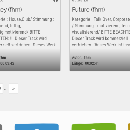
ey (fhm)
Future (fhm)
rie : House,Club/ Stimmung :
Kategorie : Talk Over, Corpora
end, luftig,
/ Stimmung : motivierend, tech
tig,motivierend/ BITTE
visualisierend/ BITTE BEACHTEN
EN: !!! Dieser Track wird
Dieser Track wird kommerziell
ziell vertrieben. Dieses Werk
vertrieben. Dieses Werk ist ins
ofern nur kostenfrei und
nur kostenfrei und rechtlich fü
ch für eine rein private,...
rein private,...
fhm
Autor:
fhm
00:03:42
Länge:
00:02:41
0
...
»