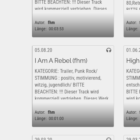
BITTE BEACHTEN: !!! Dieser Track
80,Ret
wird kommerziell vertrieben. Dieses
BITTE 
Werk ist insofern nur kostenfrei und
wird k
rechtlich für eine rein private,...
Autor:
fhm
Autor:
Werk i
Länge:
00:03:53
Länge:
rechtli
05.08.20
01.06.
I Am A Rebel (fhm)
High
KATEGORIE: Trailer, Punk Rock/
KATEGO
STIMMUNG : positiv, motivierend,
STIMMU
witzig, jugendlich/ BITTE
entsch
BEACHTEN: !!! Dieser Track wird
BITTE 
kommerziell vertrieben. Dieses Werk
wird k
ist insofern nur kostenfrei und
Werk i
rechtlich für eine rein private,...
rechtli
Autor:
fhm
Autor:
Länge:
00:01:00
Länge:
29.03.20
29.03.