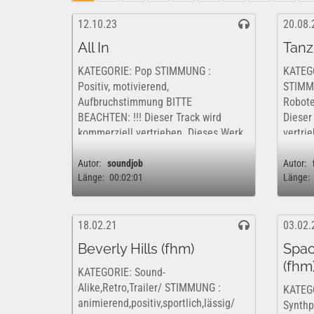
12.10.23
20.08.
All In
Tanz
KATEGORIE: Pop STIMMUNG :
KATEGO
Positiv, motivierend,
STIMMU
Aufbruchstimmung BITTE
Robote
BEACHTEN: !!! Dieser Track wird
Dieser
kommerziell vertrieben. Dieses Werk
vertri
ist insofern nur kostenfrei und
nur kos
rechtlich für eine rein private, non-
rein pri
Autor:
soundjob
Autor:
Länge:
00:02:01
Länge:
kommerzielle/nicht-gewerbliche...
18.02.21
03.02.
Beverly Hills (fhm)
Spac
(fhm
KATEGORIE: Sound-
Alike,Retro,Trailer/ STIMMUNG :
KATEGO
animierend,positiv,sportlich,lässig/
Synth