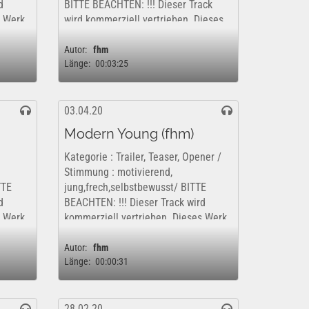
d
BITTE BEACHTEN: !!! Dieser Track
s Werk
wird kommerziell vertrieben. Dieses
Werk ist insofern nur kostenfrei und
.
rechtlich für eine rein private,...
Autor:
fhm
Länge:
00:03:25
03.04.20
Modern Young (fhm)
Kategorie : Trailer, Teaser, Opener /
Stimmung : motivierend,
TTE
jung,frech,selbstbewusst/ BITTE
d
BEACHTEN: !!! Dieser Track wird
s Werk
kommerziell vertrieben. Dieses Werk
ist insofern nur kostenfrei und
.
rechtlich für eine rein private,...
Autor:
fhm
Länge:
00:00:31
28.02.20