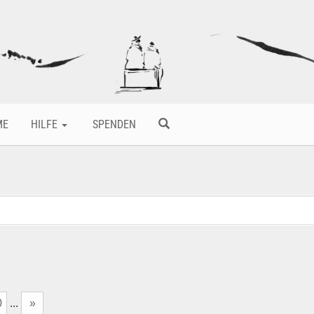
ME
HILFE
SPENDEN
0
...
»