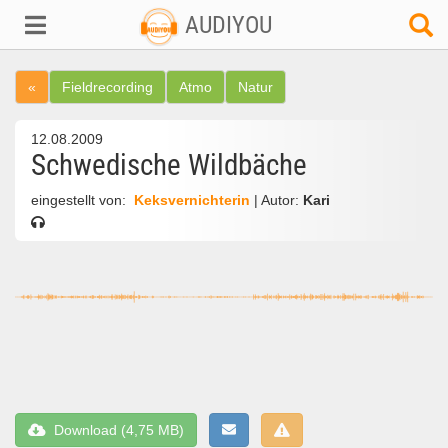
AUDIYOU
«
Fieldrecording
Atmo
Natur
12.08.2009
Schwedische Wildbäche
eingestellt von:
Keksvernichterin
| Autor:
Kari
Download (4,75 MB)