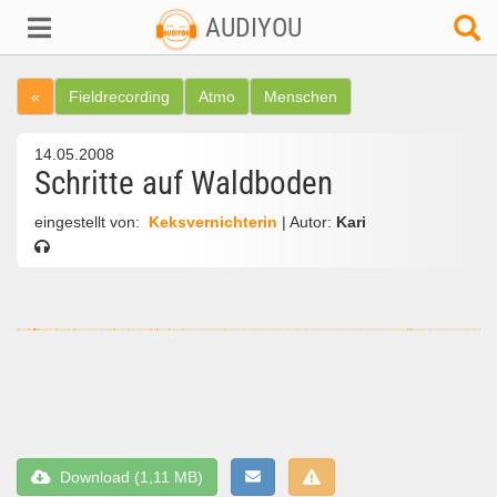
AUDIYOU
«
Fieldrecording
Atmo
Menschen
14.05.2008
Schritte auf Waldboden
eingestellt von:
Keksvernichterin
| Autor:
Kari
Download (1,11 MB)