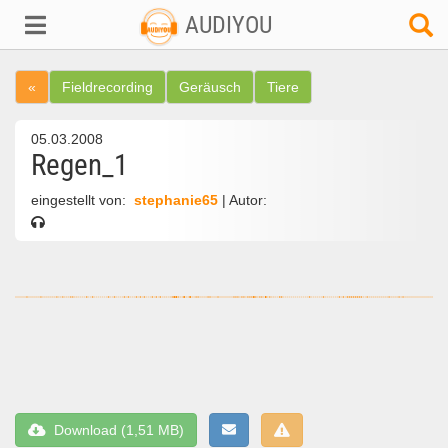
AUDIYOU
«
Fieldrecording
Geräusch
Tiere
05.03.2008
Regen_1
eingestellt von:
stephanie65
| Autor:
Download (1,51 MB)