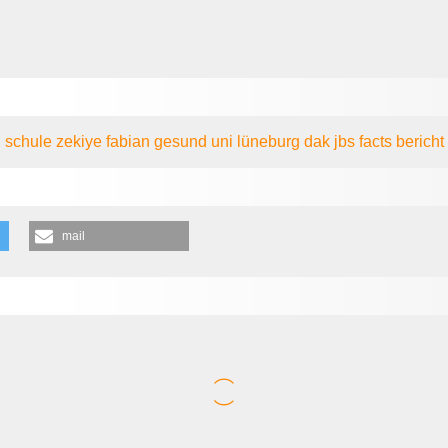
n
schule
zekiye
fabian
gesund
uni lüneburg
dak
jbs
facts
bericht
mail