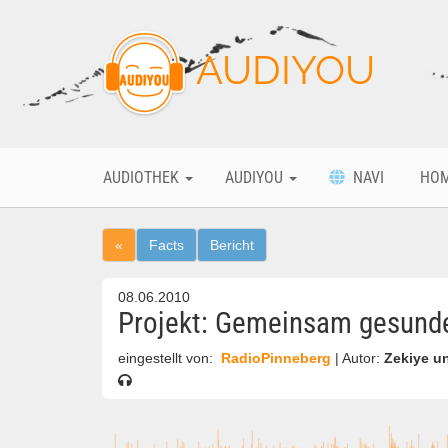
AUDIYOU
AUDIOTHEK
AUDIYOU
NAVI
HO
«
Facts
Bericht
08.06.2010
Projekt: Gemeinsam gesunde
eingestellt von:
RadioPinneberg
| Autor:
Zekiye u