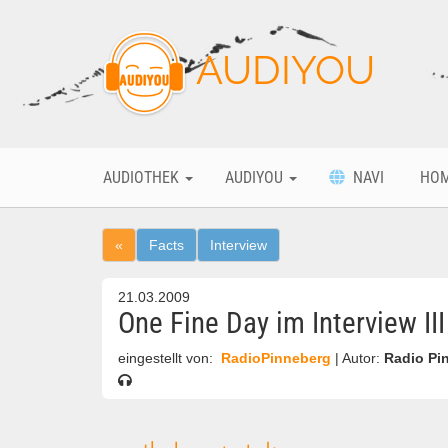
AUDIYOU
AUDIOTHEK
AUDIYOU
NAVI
HO
«
Facts
Interview
21.03.2009
One Fine Day im Interview III
eingestellt von:
RadioPinneberg
| Autor:
Radio Pi