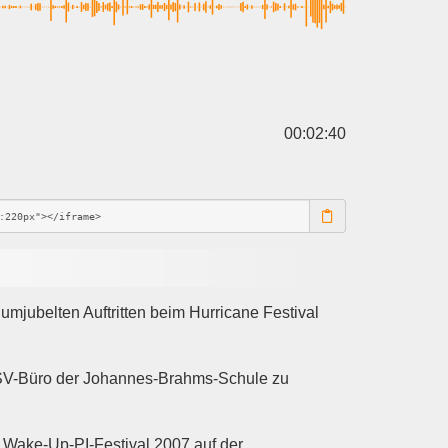
00:02:40
 umjubelten Auftritten beim Hurricane Festival
m SV-Büro der Johannes-Brahms-Schule zu
 Wake-Up-PI-Festival 2007 auf der