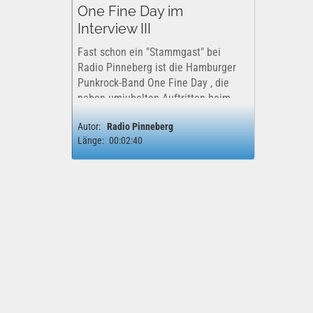
One Fine Day im
Interview III
Fast schon ein "Stammgast" bei
Radio Pinneberg ist die Hamburger
Punkrock-Band One Fine Day , die
neben umjubelten Auftritten beim
Hurricane Festival und Rock am
Autor:
Radio Pinneberg
Ring auch schon Konzerte in Japan
Länge:
00:02:40
und in den USA gespielt hat. Bereits
kurz nach...