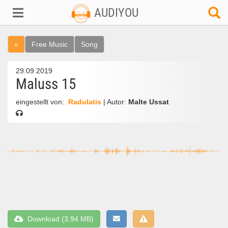
AUDIYOU
«
Free Music
Song
29.09.2019
Maluss 15
eingestellt von:
Radulatis
| Autor:
Malte Ussat
Download (3,94 MB)