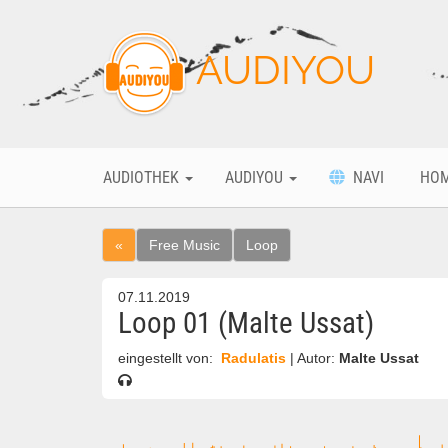
AUDIYOU
AUDIOTHEK
AUDIYOU
NAVI
HO
«
Free Music
Loop
07.11.2019
Loop 01 (Malte Ussat)
eingestellt von:
Radulatis
| Autor:
Malte Ussat