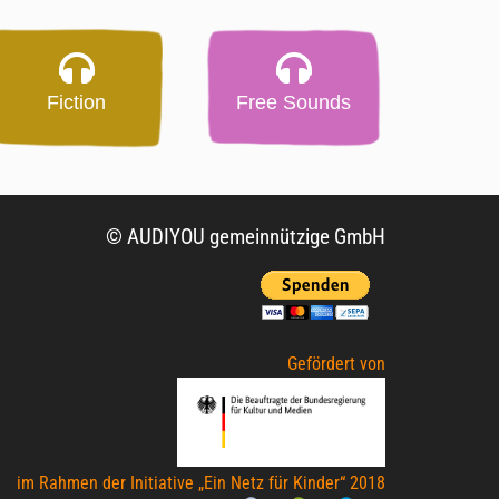
Fiction
Free Sounds
© AUDIYOU gemeinnützige GmbH
Gefördert von
im Rahmen der Initiative „Ein Netz für Kinder“ 2018