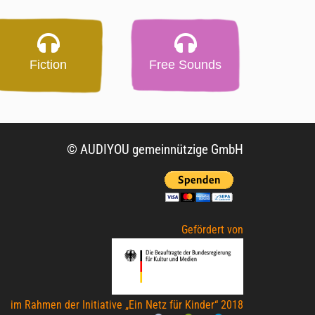
Fiction
Free Sounds
© AUDIYOU gemeinnützige GmbH
Gefördert von
im Rahmen der Initiative „Ein Netz für Kinder“ 2018