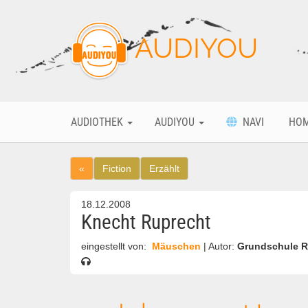
AUDIYOU
AUDIOTHEK
AUDIYOU
NAVI
HO
«
Fiction
Erzählt
18.12.2008
Knecht Ruprecht
eingestellt von:
Mäuschen
| Autor:
Grundschule R