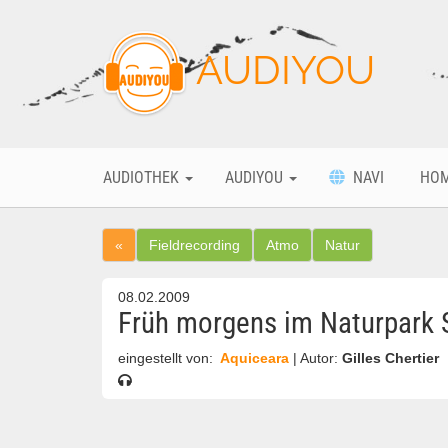
AUDIYOU
AUDIOTHEK
AUDIYOU
NAVI
HO
«
Fieldrecording
Atmo
Natur
08.02.2009
Früh morgens im Naturpark S
eingestellt von:
Aquiceara
| Autor:
Gilles Chertier