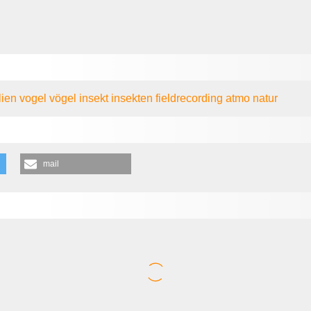
lien
vogel
vögel
insekt
insekten
fieldrecording
atmo
natur
mail