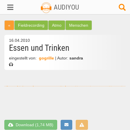
AUDIYOU
«
Fieldrecording
Atmo
Menschen
16.04.2010
Essen und Trinken
eingestellt von:
gogrille
| Autor:
sandra
Download (1,74 MB)