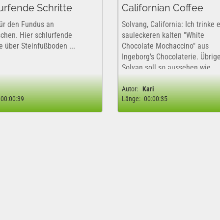
urfende Schritte
Californian Coffee
ür den Fundus an
Solvang, California: Ich trinke 
chen. Hier schlurfende
sauleckeren kalten "White
e über Steinfußboden ...
Chocolate Mochaccino" aus
Ingeborg's Chocolaterie. Übrig
Solvan soll so aussehen wie
Dänemark, ist aber eine absur
Mischung aus sämtlichen Nord
Autor:
Kari
00:00:39
Länge:
00:00:35
Ländern. Holländische Windmü
ein...