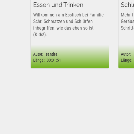
Essen und Trinken
Schl
Willkommen am Esstisch bei Familie
Mehr f
Schr. Schmatzen und Schlürfen
Geräus
inbegriffen, wie das eben so ist
Schritt
(Kids!).
Autor:
sandra
Autor:
Länge:
00:01:51
Länge: