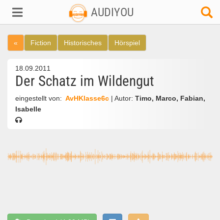
AUDIYOU
«
Fiction
Historisches
Hörspiel
18.09.2011
Der Schatz im Wildengut
eingestellt von:
AvHKlasse6c
| Autor:
Timo, Marco, Fabian,
Isabelle