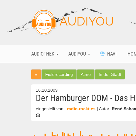
AUDIYOU
AUDIOTHEK
AUDIYOU
NAVI
HO
«
Fieldrecording
Atmo
In der Stadt
16.10.2009
Der Hamburger DOM - Das Hör
eingestellt von:
radio.rockt.es
| Autor:
René Schaa