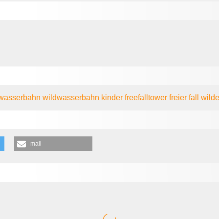
wasserbahn
wildwasserbahn
kinder
freefalltower
freier fall
wild
mail