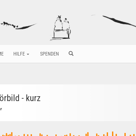
ME
HILFE
SPENDEN
bild - kurz
r