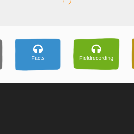
Facts
Fieldrecording