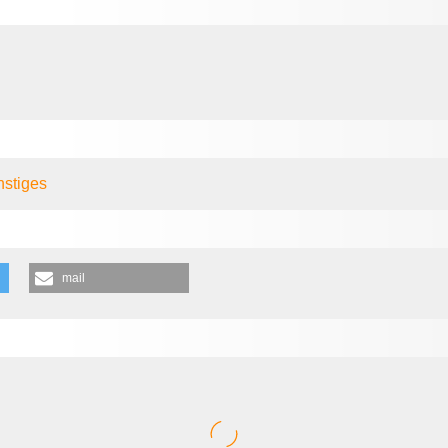
nstiges
mail