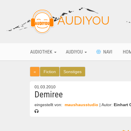
AUDIYOU
AUDIOTHEK
AUDIYOU
NAVI
HO
«
Fiction
Sonstiges
01.03.2010
Demiree
eingestellt von:
maushausstudio
| Autor:
Einhart 