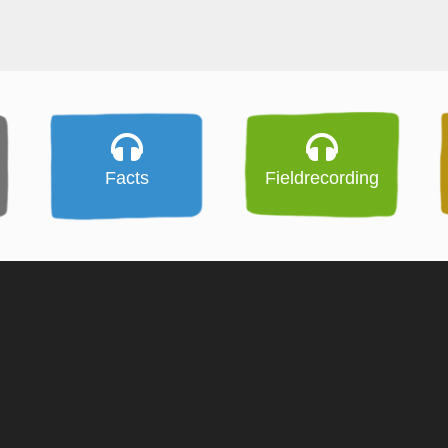
Facts
Fieldrecording