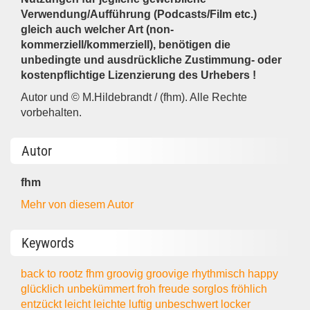
Verwendung/Aufführung (Podcasts/Film etc.)
gleich auch welcher Art (non-
kommerziell/kommerziell), benötigen die
unbedingte und ausdrückliche Zustimmung- oder
kostenpflichtige Lizenzierung des Urhebers !
Autor und © M.Hildebrandt / (fhm). Alle Rechte
vorbehalten.
Autor
fhm
Mehr von diesem Autor
Keywords
back to rootz
fhm
groovig
groovige
rhythmisch
happy
glücklich
unbekümmert
froh
freude
sorglos
fröhlich
entzückt
leicht
leichte
luftig
unbeschwert
locker