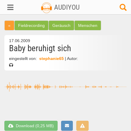
AUDIYOU
«
Fieldrecording
Geräusch
Menschen
17.06.2009
Baby beruhigt sich
eingestellt von:
stephanie65
| Autor:
Download (0,25 MB)