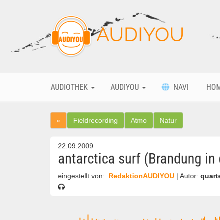
AUDIYOU
AUDIOTHEK
AUDIYOU
NAVI
HO
«
Fieldrecording
Atmo
Natur
22.09.2009
antarctica surf (Brandung in 
eingestellt von:
RedaktionAUDIYOU
| Autor:
quart