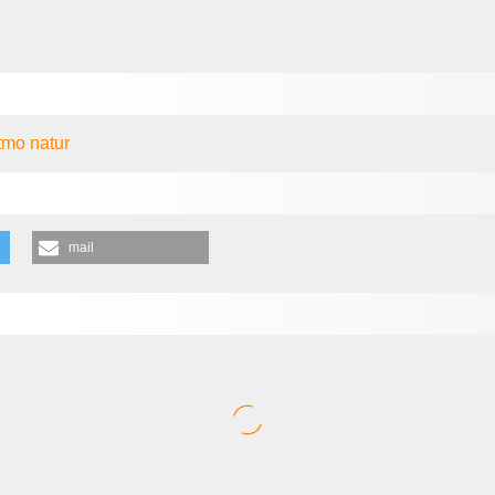
tmo
natur
mail