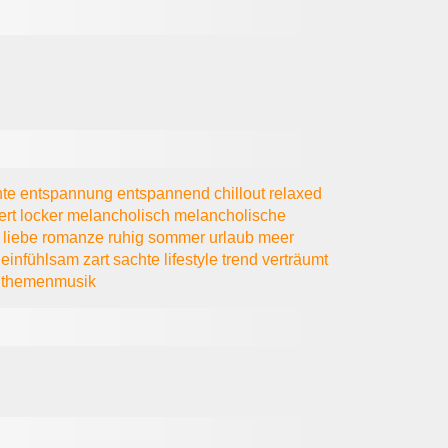
nte
entspannung
entspannend
chillout
relaxed
ert
locker
melancholisch
melancholische
e
liebe
romanze
ruhig
sommer
urlaub
meer
t
einfühlsam
zart
sachte
lifestyle
trend
verträumt
c
themenmusik