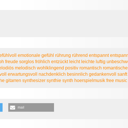
efühlvoll
emotionale
gefühl
rührung
rührend
entspannt
entspan
roh
freude
sorglos
fröhlich
entzückt
leicht
leichte
luftig
unbeschw
elodiös
melodisch
wohlklingend
positiv
romantisch
romantisch
voll
erwartungsvoll
nachdenklich
besinnlich
gedankenvoll
sanf
he gitarren
synthesizer
synthie
synth
hoerspielmusik
free musi
mail