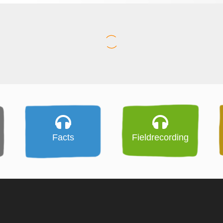
Facts
Fieldrecording