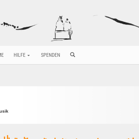
ME
HILFE
SPENDEN
usik