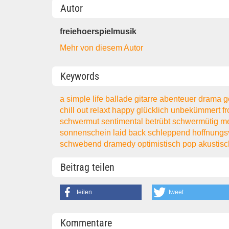
Autor
freiehoerspielmusik
Mehr von diesem Autor
Keywords
a simple life
ballade
gitarre
abenteuer
drama
g
chill out
relaxt
happy
glücklich
unbekümmert
f
schwermut
sentimental
betrübt
schwermütig
m
sonnenschein
laid back
schleppend
hoffnungs
schwebend
dramedy
optimistisch
pop
akustisc
Beitrag teilen
teilen
tweet
Kommentare