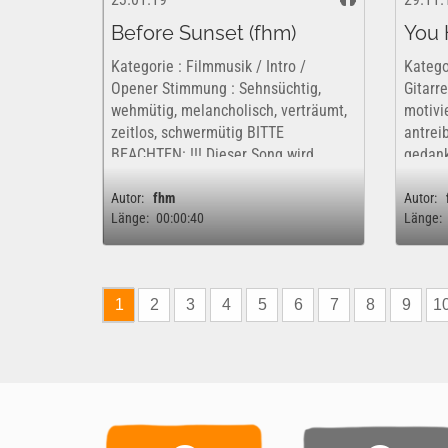
Before Sunset (fhm)
You H
Kategorie : Filmmusik / Intro /
Katego
Opener Stimmung : Sehnsüchtig,
Gitarr
wehmütig, melancholisch, verträumt,
motivi
zeitlos, schwermütig BITTE
antrei
BEACHTEN: !!! Dieser Song wird
gedank
kommerziell vertrieben. Dieses Werk
Dieser
ist insofern nur kostenfrei und
vertri
Autor:
fhm
Autor:
Länge:
00:00:40
Länge:
rechtlich für eine...
nur kos
1
2
3
4
5
6
7
8
9
1