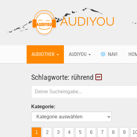
AUDIYOU
AUDIOTHEK
AUDIYOU
NAVI
HO
Schlagworte: rührend
Kategorie:
1
2
3
4
5
6
7
8
9
1