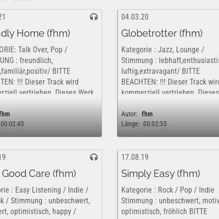
21
04.03.20
ndly Home (fhm)
Globetrotter (fhm)
RIE: Talk Over, Pop /
Kategorie : Jazz, Lounge /
NG : freundlich,
Stimmung : lebhaft,enthusiasti
familiär,positiv/ BITTE
luftig,extravagant/ BITTE
EN: !!! Dieser Track wird
BEACHTEN: !!! Dieser Track wir
ziell vertrieben. Dieses Werk
kommerziell vertrieben. Diese
ofern nur kostenfrei und
ist insofern nur kostenfrei und
ch für eine rein private,...
rechtlich für eine rein private,..
fhm
Autor:
fhm
00:02:43
Länge:
00:02:55
19
17.08.19
 Good Care (fhm)
Simply Easy (fhm)
ie : Easy Listening / Indie /
Kategorie : Rock / Pop / Indie
k / Stimmung : unbeschwert,
Stimmung : unbeschwert, motiv
rt, optimistisch, happy /
optimistisch, fröhlich BITTE