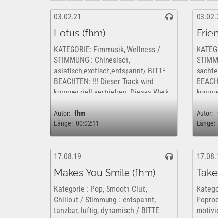
03.02.21
03.02.
Lotus (fhm)
Frie
KATEGORIE: Fimmusik, Wellness /
KATEGO
STIMMUNG : Chinesisch,
STIMMU
asiatisch,exotisch,entspannt/ BITTE
sachte,
BEACHTEN: !!! Dieser Track wird
BEACHT
kommerziell vertrieben. Dieses Werk
kommer
ist insofern nur kostenfrei und
ist ins
rechtlich für eine rein private,...
rechtli
Autor:
fhm
Autor:
Länge:
00:02:11
Länge:
17.08.19
17.08.
Makes You Smile (fhm)
Take
Kategorie : Pop, Smooth Club,
Kategor
Chillout / Stimmung : entspannt,
Poproc
tanzbar, luftig, dynamisch / BITTE
motivie