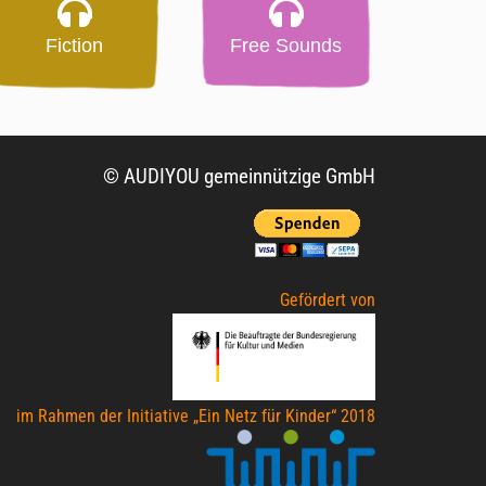
Fiction
Free Sounds
© AUDIYOU gemeinnützige GmbH
Gefördert von
im Rahmen der Initiative „Ein Netz für Kinder“ 2018