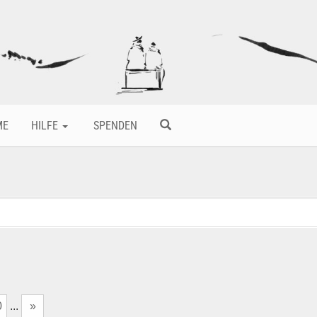
ME
HILFE
SPENDEN
0
...
»