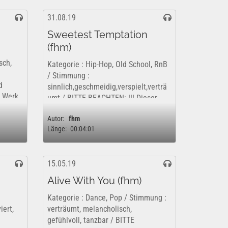
31.08.19
Sweetest Temptation
(fhm)
sch,
Kategorie : Hip-Hop, Old School, RnB
/ Stimmung :
d
sinnlich,geschmeidig,verspielt,verträ
s Werk
umt / BITTE BEACHTEN: !!! Dieser
Track wird kommerziell vertrieben.
.
Autor:
fhm
Dieses Werk ist insofern nur
Länge:
00:04:01
kostenfrei und rechtlich für eine rein
private,...
15.05.19
Alive With You (fhm)
Kategorie : Dance, Pop / Stimmung :
iert,
verträumt, melancholisch,
gefühlvoll, tanzbar / BITTE