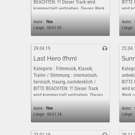
BEACHTEN: !!! Dieser Track wird
BITTE 
kommerziell vertrieben. Dieses Werk
wird k
ist insofern nur kostenfrei und
Werk i
rechtlich für eine rein private,...
rechtli
Autor:
fhm
Autor:
Länge:
00:01:55
Länge:
29.04.19
25.04.
Last Hero (fhm)
Sunn
Kategorie : Filmmusik, Klassik,
Katego
Trailer / Stimmung : cinematisch,
unbekü
heroisch, traurig, nachdenklich /
BITTE 
BITTE BEACHTEN: !!! Dieser Track
wird k
wird kommerziell vertrieben. Dieses
Werk i
Werk ist insofern nur kostenfrei und
rechtli
rechtlich für eine rein private,...
kommer
Autor:
fhm
Autor:
Länge:
00:01:18
Länge:
23.01.19
29.11.