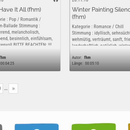
ave It All (fhm)
Winter Painting Silen
(fhm)
rie : Pop / Romantik /
en-Ballade Stimmung :
Kategorie : Romance / Chill
erend, melancholisch,
Stimmung : idyllisch, sehnsücht
bend, besinnlich, einfühlsam,
wehmütig, verträumt, sanft, frie
envoll BITTE BEACHTEN: !!!
landschaftlich, natürlich, winte
 Song wird kommerziell
BITTE BEACHTEN: !!! Dieser So
eben. Dieses Werk ist insofern
fhm
Autor:
fhm
wird kommerziell vertrieben. D
00:04:25
Länge:
00:05:10
tenfrei...
Werk ist insofern nur...
0
...
»