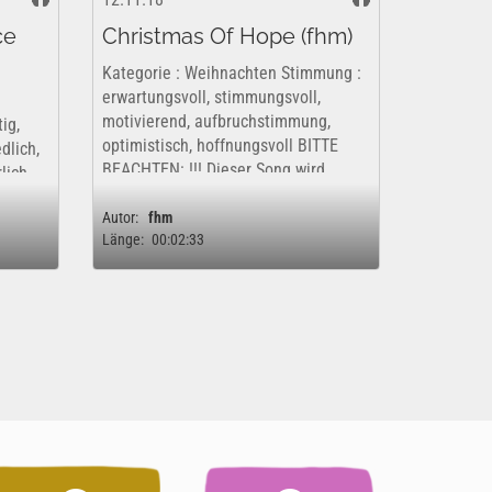
ce
Christmas Of Hope (fhm)
Kategorie : Weihnachten Stimmung :
erwartungsvoll, stimmungsvoll,
motivierend, aufbruchstimmung,
ig,
optimistisch, hoffnungsvoll BITTE
dlich,
BEACHTEN: !!! Dieser Song wird
rlich
kommerziell vertrieben. Dieses Werk
ng
ist insofern nur kostenfrei und...
Autor:
fhm
ieses
Länge:
00:02:33