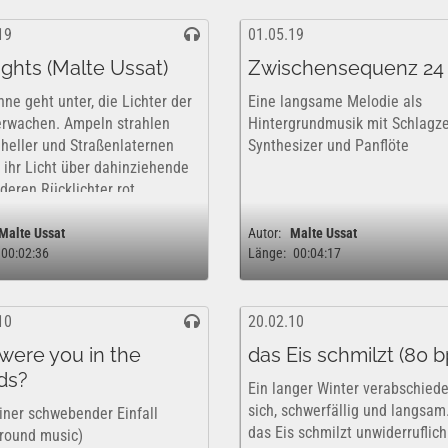
19
01.05.19
ights (Malte Ussat)
Zwischensequenz 24
nne geht unter, die Lichter der
Eine langsame Melodie als
erwachen. Ampeln strahlen
Hintergrundmusik mit Schlagz
heller und Straßenlaternen
Synthesizer und Panflöte
 ihr Licht über dahinziehende
 deren Rücklichter rot
ern. Handyflackern von
igehenden Nachtschwärmern
Malte Ussat
Autor:
Malte Ussat
00:02:36
Länge:
00:04:17
on den Werbetafeln...
10
20.02.10
were you in the
das Eis schmilzt (80 
ds?
Ein langer Winter verabschiede
sich, schwerfällig und langsam
einer schwebender Einfall
das Eis schmilzt unwiderruflich
round music)