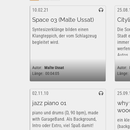
10.02.21
25.08.
Space 03 (Malte Ussat)
Cityl
Syntesizerklänge bilden einen
Die So
Klangteppich, der vom Schlagzeug
Stadt 
begleitet wird.
immer 
werfen
Autos,
schimm
vorbe
Autor:
Malte Ussat
Autor:
Länge:
00:04:05
Länge:
wird v
02.11.10
25.09.
jazz piano 01
why 
woo
piano und drums (D, 90 bpm), made
with GarageBand. Als Background,
ein kl
Intro oder Extro, viel Spaß damit!
(backg