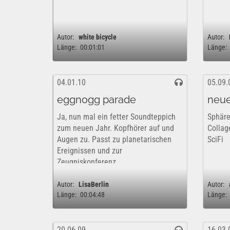
Autor:
white bicycle
Autor:
Länge:
00:01:01
Länge:
04.01.10
05.09.
eggnogg parade
neue
Ja, nun mal ein fetter Soundteppich
Sphäre
zum neuen Jahr. Kopfhörer auf und
Collag
Augen zu. Passt zu planetarischen
SciFi
Ereignissen und zur
Zeugniskonferenz.
Autor:
LisaBerlin
Autor:
Länge:
00:04:48
Länge:
20.06.09
16.03.