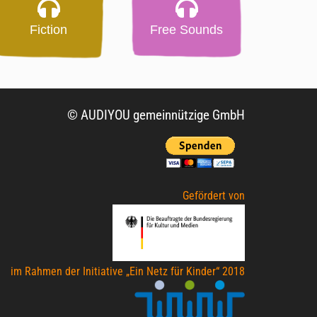
Fiction
Free Sounds
© AUDIYOU gemeinnützige GmbH
Gefördert von
im Rahmen der Initiative „Ein Netz für Kinder“ 2018