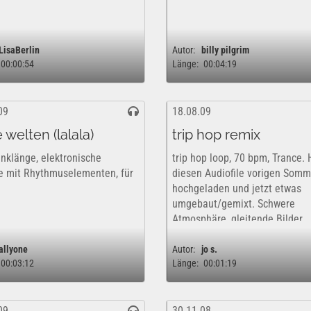
LisaBerlin
Autor:
billy pilgrim
00:00:54
Länge:
00:04:19
09
18.08.09
 welten (lalala)
trip hop remix
nklänge, elektronische
trip hop loop, 70 bpm, Trance.
e mit Rhythmuselementen, für
diesen Audiofile vorigen Somm
hochgeladen und jetzt etwas
umgebaut/gemixt. Schwere
Atmosphäre, gleitende Bilder.
allyone
Autor:
jo s.
00:03:12
Länge:
00:01:19
09
30.11.08