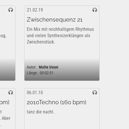
21.02.19
Zwischensequenz 21
Ein Mix mit reichhaltigem Rhythmus
eug,
und vielen Synthesizerklängen als
Zwischenstück.
Autor:
Malte Ussat
Länge:
00:02:51
06.01.10
bpm)
2010Techno (160 bpm)
t
tanz die nacht.
. Aber
.