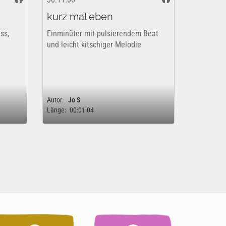
kurz mal eben
ss,
Einminüter mit pulsierendem Beat
und leicht kitschiger Melodie
Autor:
Jo S
Länge:
00:01:04