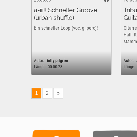
a-iii!! Schneller Groove
Trib
(urban shuffle)
Guita
EIn schneller Loop (voc, g, perc)!
Gitarre
Hall. 
stamm
Autor:
billy pilgrim
Autor:
Länge:
00:00:28
Länge:
1
2
»