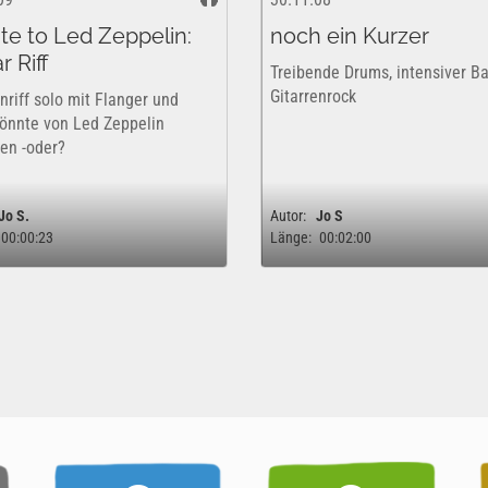
ute to Led Zeppelin:
noch ein Kurzer
r Riff
Treibende Drums, intensiver Ba
Gitarrenrock
nriff solo mit Flanger und
Könnte von Led Zeppelin
en -oder?
Jo S.
Autor:
Jo S
00:00:23
Länge:
00:02:00