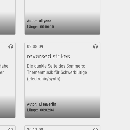
Autor:
allyone
Länge:
00:06:10
02.08.09
reversed strikes
 Habe
Die dunkle Seite des Sommers:
er
Themenmusik für Schwerblütige
(electronic/synth)
Autor:
LisaBerlin
Länge:
00:02:04
30.11.08