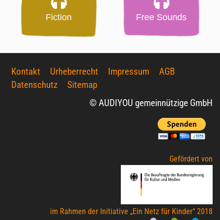
Fiction
Free Sounds
Kontakt
Urheberrecht
Impressum
AGB
Datenschutz
Sitemap
© AUDIYOU gemeinnützige GmbH
Gefördert von
im Rahmen der Initiative „Ein Netz für Kinder“ 2018