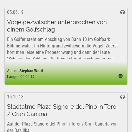
05.06.19
Vogelgezwitscher unterbrochen von
einem Golfschlag
Ein Golfer steht am Abschlag von Bahn 13 im Golfpark
Böhmerwald . Im Hintergrund zwitschern die Vögel. Zuerst
hört man leise eine Probeschwung und dann der laute
"Schuss" des Schlags. Die Vögel stört das scheinbar gar
nicht - denn zwitschern munter...
Autor:
Stephan Waltl
Länge:
00:00:14
15.10.18
Stadtatmo Plaza Signore del Pino in Teror
/ Gran Canaria
Auf der Plaza Signore del Pino in Teror / Gran Canaria vor
der Basilika