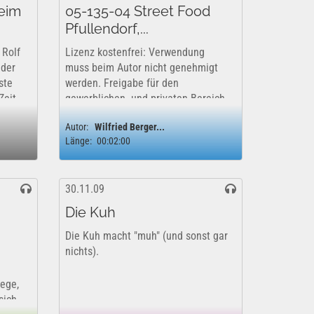
beim
05-135-04 Street Food
Pfullendorf,...
 Rolf
Lizenz kostenfrei: Verwendung
nder
muss beim Autor nicht genehmigt
ste
werden. Freigabe für den
Zeit.
gewerblichen- und privaten Bereich
onntag
vom Autor genehmigt. YouTube
Autor:
Wilfried Berger...
 dich
Lizenzfreigabe: Das Projekt kann
Länge:
00:02:00
uneingeschränkt für...
30.11.09
Die Kuh
Die Kuh macht "muh" (und sonst gar
nichts).
ege,
sich