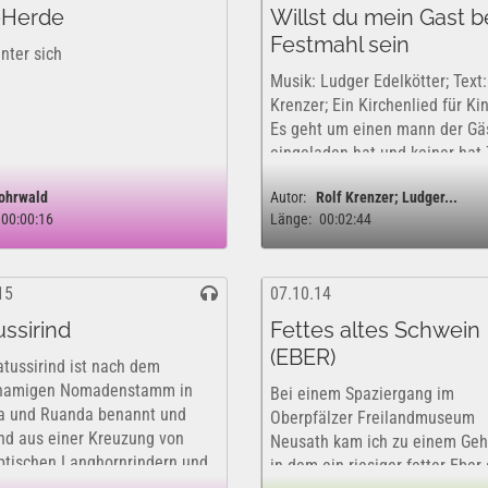
-Herde
Willst du mein Gast 
Festmahl sein
nter sich
Musik: Ludger Edelkötter; Text:
Krenzer; Ein Kirchenlied für Ki
Es geht um einen mann der Gä
eingeladen hat und keiner hat 
AUch Jesus ladet uns jeden S
ohrwald
Autor:
Rolf Krenzer; Ludger...
ein in den Gotesdienst. Er fagt
00:00:16
Länge:
00:02:44
jedes mal ob du kommen...
15
07.10.14
ssirind
Fettes altes Schwein
(EBER)
tussirind ist nach dem
hnamigen Nomadenstamm in
Bei einem Spaziergang im
 und Ruanda benannt und
Oberpfälzer Freilandmuseum
nd aus einer Kreuzung von
Neusath kam ich zu einem Geh
ptischen Langhornrindern und
in dem ein riesiger fetter Eber 
 Zu hören sind die Laute