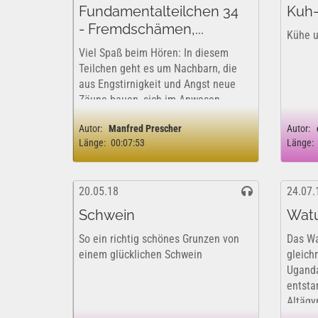
Fundamentalteilchen 34
Kuh
- Fremdschämen,...
Kühe u
Viel Spaß beim Hören: In diesem
Teilchen geht es um Nachbarn, die
aus Engstirnigkeit und Angst neue
Zäune bauen, sich im Anwesen
verschanzen - und sich so von den
Autor:
Manfred Prescher
Autor:
Mitmenschen abgrenzen. Es
Länge:
00:07:53
Länge:
erwarten Euch Grinskontrollen per
Video, Drohnenüberwachung,...
20.05.18
24.07.
Schwein
Watu
So ein richtig schönes Grunzen von
Das Wa
einem glücklichen Schwein
gleic
Uganda
entsta
Altägy
Zebus.