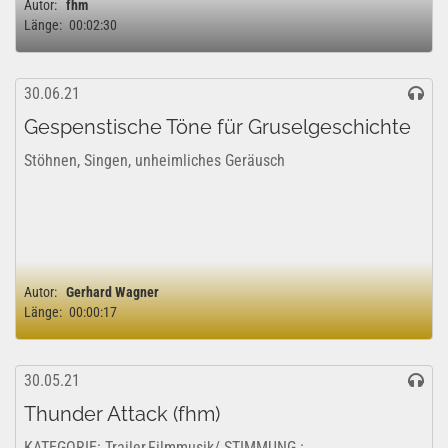
Autor:
fhm
Länge:
00:02:30
30.06.21
Gespenstische Töne für Gruselgeschichte
Stöhnen, Singen, unheimliches Geräusch
Autor:
Gerhard Wagner
Länge:
00:00:17
30.05.21
Thunder Attack (fhm)
KATEGORIE: Trailer,Filmmusik/ STIMMUNG :