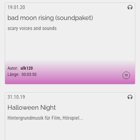
19.01.20
bad moon rising (soundpaket)
scary voices and sounds
Autor:
ulk120
Länge:
00:03:50
m
31.10.19
Halloween Night
Hintergrundmusik für Film, Hörspiel...