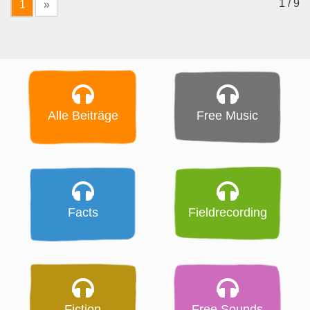
1 / 9
1
»
Alle Beiträge
Free Music
Facts
Fieldrecording
Fiction
Free Sounds