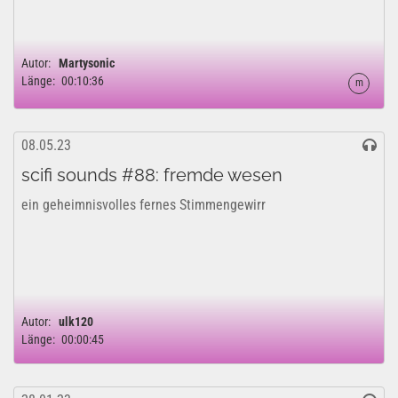
Autor:
Martysonic
Länge:
00:10:36
m
08.05.23
scifi sounds #88: fremde wesen
ein geheimnisvolles fernes Stimmengewirr
Autor:
ulk120
Länge:
00:00:45