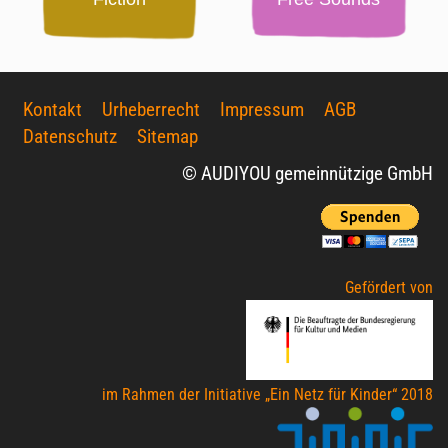
Kontakt
Urheberrecht
Impressum
AGB
Datenschutz
Sitemap
© AUDIYOU gemeinnützige GmbH
Gefördert von
im Rahmen der Initiative „Ein Netz für Kinder“ 2018