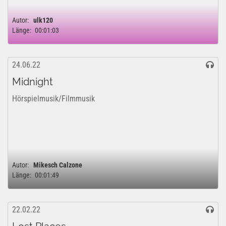
Autor:
ulk120
Länge:
00:01:03
24.06.22
Midnight
Hörspielmusik/Filmmusik
Autor:
Mikesch Calzone
Länge:
00:01:49
22.02.22