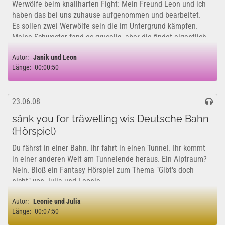
Werwölfe beim knallharten Fight: Mein Freund Leon und ich
haben das bei uns zuhause aufgenommen und bearbeitet.
Es sollen zwei Werwölfe sein die im Untergrund kämpfen.
Meine Schwester fand es gruselig, aber die findet eigentlich
sowieso alles gruselig,...
Autor:
Janik und Leon
Länge:
00:00:50
23.06.08
sänk you for träwelling wis Deutsche Bahn
(Hörspiel)
Du fährst in einer Bahn. Ihr fahrt in einen Tunnel. Ihr kommt
in einer anderen Welt am Tunnelende heraus. Ein Alptraum?
Nein. Bloß ein Fantasy Hörspiel zum Thema "Gibt's doch
nicht" von Julia und Leonie.
Autor:
Leonie und Julia
Länge:
00:07:50