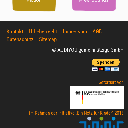
Fiction
Free Sounds
Kontakt
Urheberrecht
Impressum
AGB
Datenschutz
Sitemap
© AUDIYOU gemeinnützige GmbH
Gefördert von
im Rahmen der Initiative „Ein Netz für Kinder“ 2018