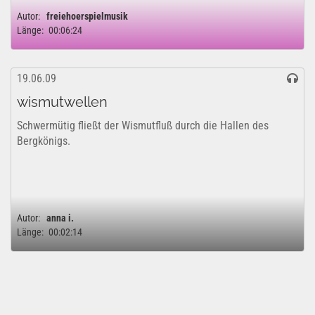
Autor:
freiehoerspielmusik
Länge:
00:06:24
19.06.09
wismutwellen
Schwermütig fließt der Wismutfluß durch die Hallen des
Bergkönigs.
Autor:
anna i.
Länge:
00:02:14