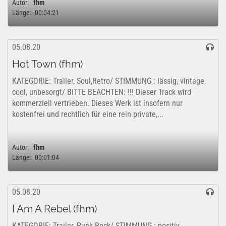
Autor:
fhm
Länge:
00:04:21
05.08.20
Hot Town (fhm)
KATEGORIE: Trailer, Soul,Retro/ STIMMUNG : lässig, vintage,
cool, unbesorgt/ BITTE BEACHTEN: !!! Dieser Track wird
kommerziell vertrieben. Dieses Werk ist insofern nur
kostenfrei und rechtlich für eine rein private,...
Autor:
fhm
Länge:
00:01:04
05.08.20
I Am A Rebel (fhm)
KATEGORIE: Trailer, Punk Rock/ STIMMUNG : positiv,