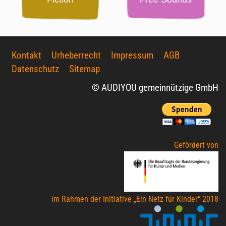
Kontakt
Urheberrecht
Impressum
AGB
Datenschutz
Sitemap
© AUDIYOU gemeinnützige GmbH
Gefördert von
im Rahmen der Initiative „Ein Netz für Kinder“ 2018