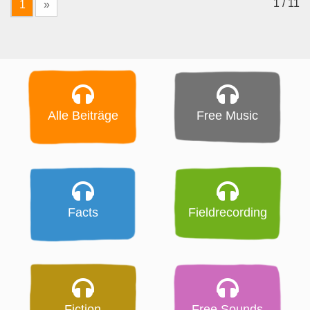
1 / 11
1
»
Alle Beiträge
Free Music
Facts
Fieldrecording
Fiction
Free Sounds