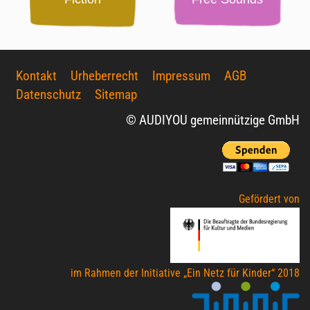
Kontakt
Urheberrecht
Impressum
AGB
Datenschutz
Sitemap
© AUDIYOU gemeinnützige GmbH
Gefördert von
im Rahmen der Initiative „Ein Netz für Kinder“ 2018