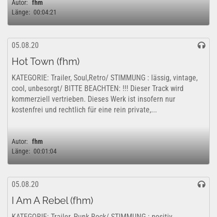
Autor:
fhm
Länge:
00:04:21
05.08.20
Hot Town (fhm)
KATEGORIE: Trailer, Soul,Retro/ STIMMUNG : lässig, vintage,
cool, unbesorgt/ BITTE BEACHTEN: !!! Dieser Track wird
kommerziell vertrieben. Dieses Werk ist insofern nur
kostenfrei und rechtlich für eine rein private,...
Autor:
fhm
Länge:
00:01:04
05.08.20
I Am A Rebel (fhm)
KATEGORIE: Trailer, Punk Rock/ STIMMUNG : positiv,