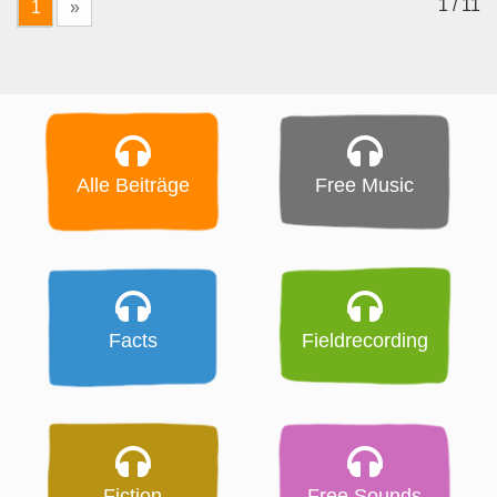
1 / 11
1
»
Alle Beiträge
Free Music
Facts
Fieldrecording
Fiction
Free Sounds