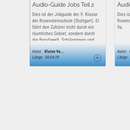
Audio-Guide Jobs Teil 2
Audi
Dies ist der Jobguide der 9. Klasse
Dies i
der Rosensteinschule (Stuttgart). Er
Rosens
führt den Zuhörer nicht durch ein
9a.
räumliches Gebiet, sondern durch
die Berufswelt. Schülerinnen und
Schüler, die noch nicht wissen,
Autor:
Klasse 9a...
Autor:
welchen Beruf sie ergreifen
Länge:
00:04:29
Länge:
m
möchten, können sich...