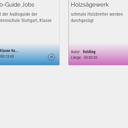
o-Guide Jobs
Holzsägewerk
st der Audioguide der
schmale Holzbretter werden
teinschule Stuttgart, Klasse
durchgesägt
Klasse 9a...
Autor:
fielding
00:13:43
m
Länge:
00:00:20