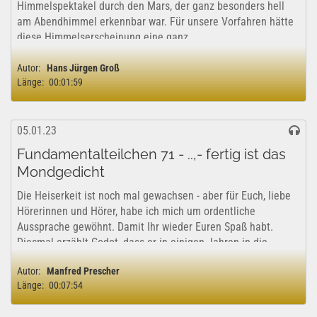
Himmelspektakel durch den Mars, der ganz besonders hell
am Abendhimmel erkennbar war. Für unsere Vorfahren hätte
diese Himmelserscheinung eine ganz...
Autor:
Hans Jürgen Groß
Länge:
00:01:59
05.01.23
Fundamentalteilchen 71 - ..,- fertig ist das
Mondgedicht
Die Heiserkeit ist noch mal gewachsen - aber für Euch, liebe
Hörerinnen und Hörer, habe ich mich um ordentliche
Aussprache gewöhnt. Damit Ihr wieder Euren Spaß habt.
Diesmal erzählt Godot, dass er in einigen Jahren in die
sächsiche Heimat seiner Liebsten...
Autor:
Manfred Prescher
Länge:
00:07:54