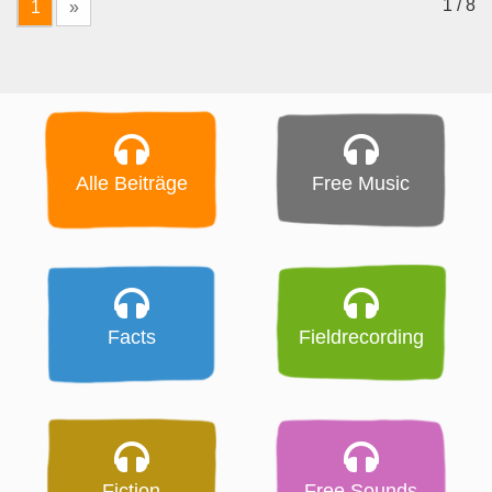
1 / 8
1
»
Alle Beiträge
Free Music
Facts
Fieldrecording
Fiction
Free Sounds