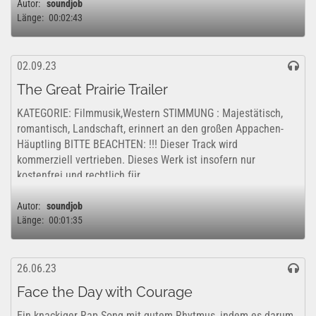
Autor:
soundjob
Länge:
00:02:43
02.09.23
The Great Prairie Trailer
KATEGORIE: Filmmusik,Western STIMMUNG : Majestätisch,
romantisch, Landschaft, erinnert an den großen Appachen-
Häuptling BITTE BEACHTEN: !!! Dieser Track wird
kommerziell vertrieben. Dieses Werk ist insofern nur
kostenfrei und rechtlich für...
Autor:
soundjob
Länge:
00:01:35
26.06.23
Face the Day with Courage
Ein knackiger Rap Song mit gutem Rhytmus, indem es darum