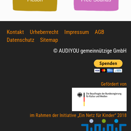
Kontakt
Urheberrecht
Impressum
AGB
Datenschutz
Sitemap
© AUDIYOU gemeinnützige GmbH
Gefördert von
im Rahmen der Initiative „Ein Netz für Kinder“ 2018