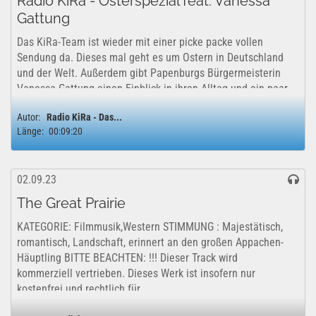
Radio KiRa - Osterspezial feat. Vanessa
Gattung
Das KiRa-Team ist wieder mit einer picke packe vollen
Sendung da. Dieses mal geht es um Ostern in Deutschland
und der Welt. Außerdem gibt Papenburgs Bürgermeisterin
Vanessa Gattung einen Einblick in ihren Alltag und ein paar
Tipps für die Osterferien. Zum...
Autor:
Radio KiRa - Das...
Länge:
00:09:20
02.09.23
The Great Prairie
KATEGORIE: Filmmusik,Western STIMMUNG : Majestätisch,
romantisch, Landschaft, erinnert an den großen Appachen-
Häuptling BITTE BEACHTEN: !!! Dieser Track wird
kommerziell vertrieben. Dieses Werk ist insofern nur
kostenfrei und rechtlich für...