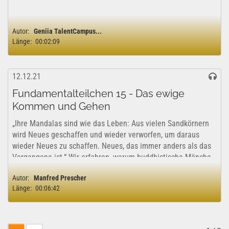
Autor:
Geniia TalentCampus...
Länge:
00:02:09
12.12.21
Fundamentalteilchen 15 - Das ewige
Kommen und Gehen
„Ihre Mandalas sind wie das Leben: Aus vielen Sandkörnern
wird Neues geschaffen und wieder verworfen, um daraus
wieder Neues zu schaffen. Neues, das immer anders als das
Vergangene ist.“ Wir erfahren, warum buddhistische Mönche
ihre Kunstwerke zerstören,...
Autor:
Manfred Prescher
Länge:
00:06:42