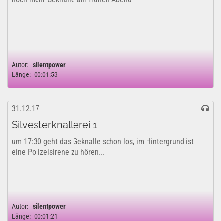
Autor:
silentpower
Länge:
00:01:53
31.12.17
Silvesterknallerei 1
um 17:30 geht das Geknalle schon los, im Hintergrund ist
eine Polizeisirene zu hören...
Autor:
silentpower
Länge:
00:01:21