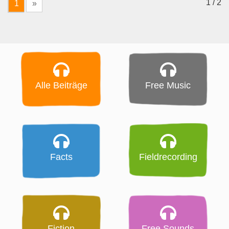
1 / 2
1
»
Alle Beiträge
Free Music
Facts
Fieldrecording
Fiction
Free Sounds