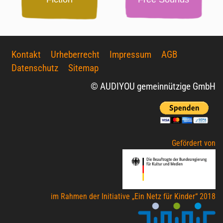
Kontakt
Urheberrecht
Impressum
AGB
Datenschutz
Sitemap
© AUDIYOU gemeinnützige GmbH
Gefördert von
im Rahmen der Initiative „Ein Netz für Kinder“ 2018