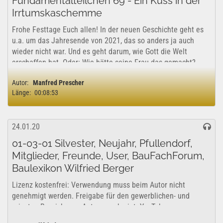
Fundamentalteilchen 69 - Ein Kuss in der
Irrtumskaschemme
Frohe Festtage Euch allen! In der neuen Geschichte geht es
u.a. um das Jahresende von 2021, das so anders ja auch
wieder nicht war. Und es geht darum, wie Gott die Welt
erschaffen hat. Oder: Wie hätte seine Frau das gemacht?
Besser? Anders? Bevor die...
Autor:
Manfred Prescher
Länge:
00:08:53
24.01.20
01-03-01 Silvester, Neujahr, Pfullendorf,
Mitglieder, Freunde, User, BauFachForum,
Baulexikon Wilfried Berger
Lizenz kostenfrei: Verwendung muss beim Autor nicht
genehmigt werden. Freigabe für den gewerblichen- und
privaten Bereich vom Autor genehmigt. YouTube
Lizenzfreigabe: Das Projekt kann uneingeschränkt für...